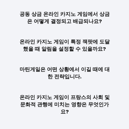
공동 상금 온라인 카지노 게임에서 상금
은 어떻게 결정되고 배급되나요?
온라인 카지노 게임이 특정 잭팟에 도달
했을 때 알림을 설정할 수 있을까요?
마틴게일은 어떤 상황에서 이길 때에 대
한 전략입니다.
온라인 카지노 게임이 프랑스의 사회 및
문화적 관행에 미치는 영향은 무엇인가
요?