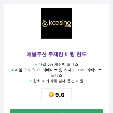
에볼루션 무제한 베팅 한도
+
매일 5% 캐쉬백 보너스
+
매일 스포츠 1% 리베이트 및 카지노 0.5% 리베이트
보너스
+
한화 계좌이체 결제 옵션 지원
9.6