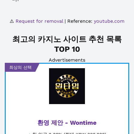
⚠️
Request for removal
| Reference:
youtube.com
최고의 카지노 사이트 추천 목록
TOP 10
Advertisements
최상의 선택
환영 제안 - Wontime