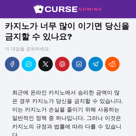
카지노가 너무 많이 이기면 당신을
금지할 수 있나요?
이 대답을 공유하세요:
최근에 온라인 카지노에서 승리한 금액이 많
은 경우 카지노가 당신을 금지할 수 있습니다.
이는 카지노가 손실을 줄이기 위해 사용하는
일반적인 정책 중 하나입니다. 그러나 이것은
카지노의 규정과 법률에 따라 다를 수 있습니
다.