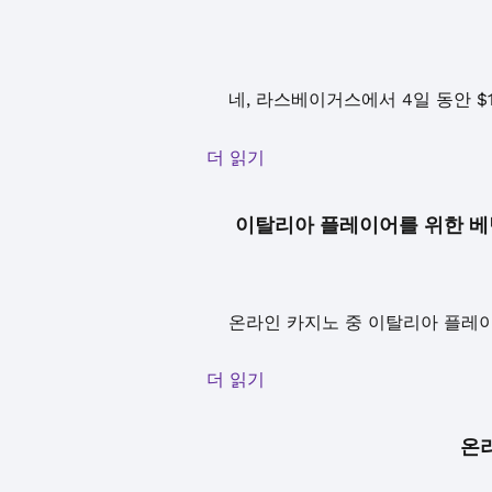
네, 라스베이거스에서 4일 동안 $1
더 읽기
이탈리아 플레이어를 위한 베
온라인 카지노 중 이탈리아 플레
더 읽기
온라