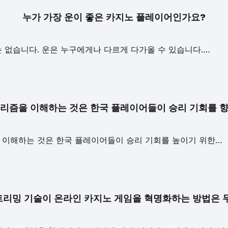
누가 가장 운이 좋은 카지노 플레이어인가요?
 없습니다. 운은 누구에게나 다르게 다가올 수 있습니다.…
리즘을 이해하는 것은 한국 플레이어들이 승리 기회를 
 이해하는 것은 한국 플레이어들이 승리 기회를 높이기 위한…
트리밍 기술이 온라인 카지노 게임을 혁명화하는 방법은 