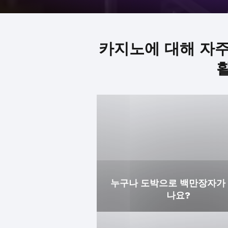
카지노에 대해 자주
누구나 도박으로 백만장자가
나요?