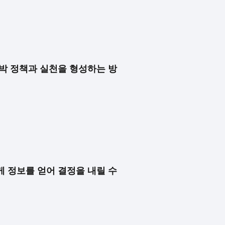
박 정책과 실천을 형성하는 방
 정보를 얻어 결정을 내릴 수