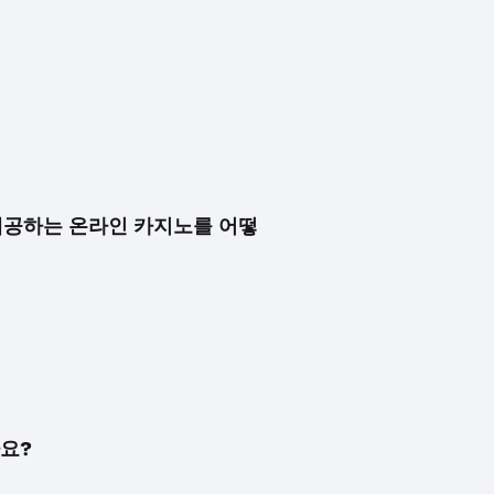
제공하는 온라인 카지노를 어떻
까요?