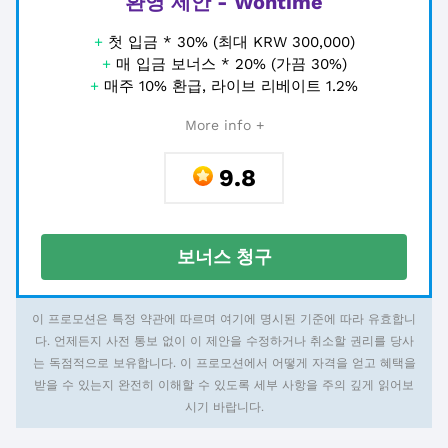
환영 제안 - Wontime
+
첫 입금 * 30% (최대 KRW 300,000)
+
매 입금 보너스 * 20% (가끔 30%)
+
매주 10% 환급, 라이브 리베이트 1.2%
More info +
9.8
보너스 청구
이 프로모션은 특정 약관에 따르며 여기에 명시된 기준에 따라 유효합니
다. 언제든지 사전 통보 없이 이 제안을 수정하거나 취소할 권리를 당사
는 독점적으로 보유합니다. 이 프로모션에서 어떻게 자격을 얻고 혜택을
받을 수 있는지 완전히 이해할 수 있도록 세부 사항을 주의 깊게 읽어보
시기 바랍니다.