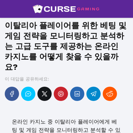
이탈리아 플레이어를 위한 베팅 및
게임 전략을 모니터링하고 분석하
는 고급 도구를 제공하는 온라인
카지노를 어떻게 찾을 수 있을까
요?
이 대답을 공유하세요:
온라인 카지노 중 이탈리아 플레이어에게 베
팅 및 게임 전략을 모니터링하고 분석할 수 있