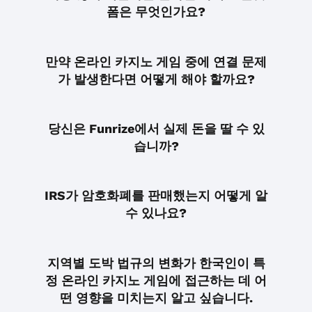
폼은 무엇인가요?
만약 온라인 카지노 게임 중에 연결 문제
가 발생한다면 어떻게 해야 할까요?
당신은 Funrize에서 실제 돈을 딸 수 있
습니까?
IRS가 암호화폐를 판매했는지 어떻게 알
수 있나요?
지역별 도박 법규의 변화가 한국인이 특
정 온라인 카지노 게임에 접근하는 데 어
떤 영향을 미치는지 알고 싶습니다.