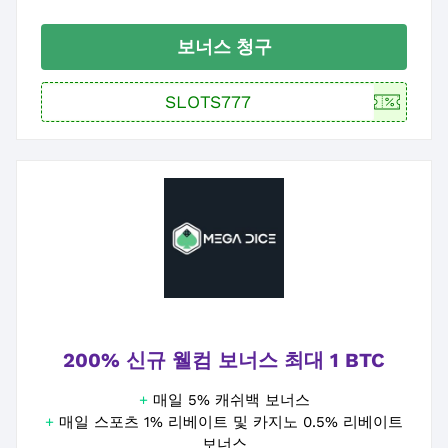
보너스 청구
200% 신규 웰컴 보너스 최대 1 BTC
+
매일 5% 캐쉬백 보너스
+
매일 스포츠 1% 리베이트 및 카지노 0.5% 리베이트
보너스