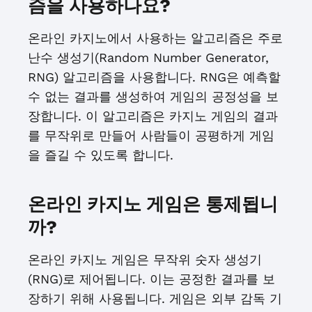
즘을 사용하나요?
온라인 카지노에서 사용하는 알고리즘은 주로
난수 생성기(Random Number Generator,
RNG) 알고리즘을 사용합니다. RNG은 예측할
수 없는 결과를 생성하여 게임의 공정성을 보
장합니다. 이 알고리즘은 카지노 게임의 결과
를 무작위로 만들어 사람들이 공평하게 게임
을 즐길 수 있도록 합니다.
온라인 카지노 게임은 통제됩니
까?
온라인 카지노 게임은 무작위 숫자 생성기
(RNG)로 제어됩니다. 이는 공정한 결과를 보
장하기 위해 사용됩니다. 게임은 외부 감독 기