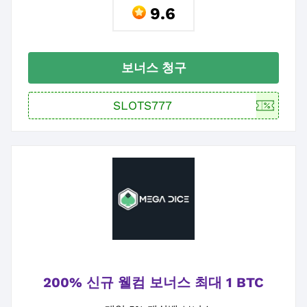
9.6
보너스 청구
200% 신규 웰컴 보너스 최대 1 BTC