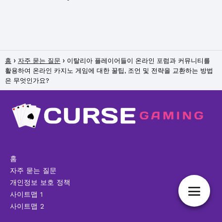
홈
자주 묻는 질문
이탈리아 플레이어들이 온라인 포럼과 커뮤니티를
활용하여 온라인 카지노 게임에 대한 꿀팁, 조언 및 전략을 교환하는 방법
은 무엇인가요?
홈
자주 묻는 질문
개인정보 보호 정책
사이트맵 1
사이트맵 2