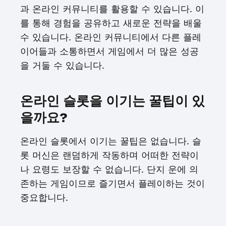
과 온라인 커뮤니티를 활용할 수 있습니다. 이
를 통해 경험을 공유하고 새로운 전략을 배울
수 있습니다. 온라인 커뮤니티에서 다른 플레
이어들과 소통하면서 게임에서 더 많은 성공
을 거둘 수 있습니다.
온라인 슬롯을 이기는 꿀팁이 있
을까요?
온라인 슬롯에서 이기는 꿀팁은 없습니다. 슬
롯 머신은 랜덤하게 작동하며 어떠한 전략이
나 요령도 보장할 수 없습니다. 단지 운에 의
존하는 게임이므로 즐기면서 플레이하는 것이
중요합니다.