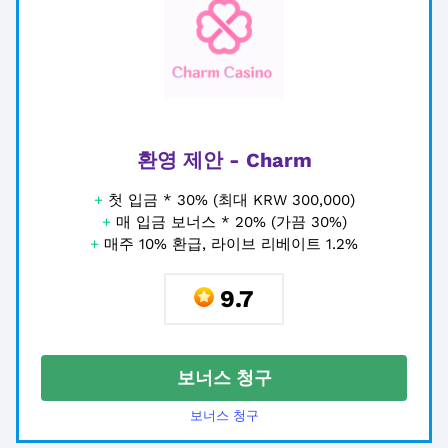
환영 제안 - Charm
+
첫 입금 * 30% (최대 KRW 300,000)
+
매 입금 보너스 * 20% (가끔 30%)
+
매주 10% 환급, 라이브 리베이트 1.2%
9.7
보너스 청구
보너스 청구