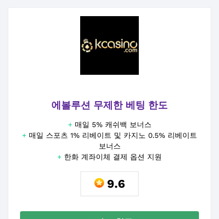
에볼루션 무제한 베팅 한도
+
매일 5% 캐쉬백 보너스
+
매일 스포츠 1% 리베이트 및 카지노 0.5% 리베이트
보너스
+
한화 계좌이체 결제 옵션 지원
9.6