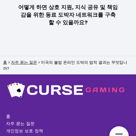
어떻게 하면 상호 지원, 지식 공유 및 책임
감을 위한 동료 도박자 네트워크를 구축
할 수 있을까요?
홈
자주 묻는 질문
미국의 불법 온라인 도박의 법적 결과는 무엇입니
까?
홈
자주 묻는 질문
개인정보 보호 정책