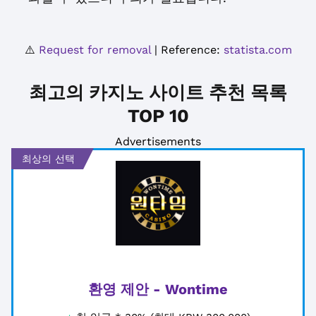
⚠️
Request for removal
| Reference:
statista.com
최고의 카지노 사이트 추천 목록
TOP 10
Advertisements
최상의 선택
환영 제안 - Wontime