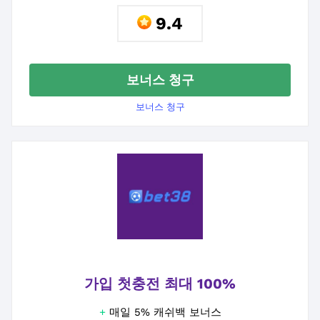
9.4
보너스 청구
보너스 청구
가입 첫충전 최대 100%
+
매일 5% 캐쉬백 보너스