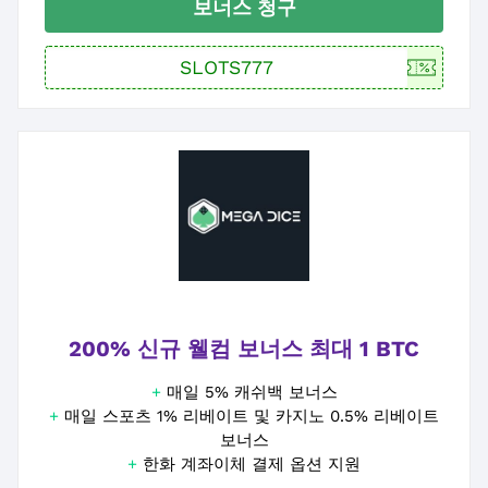
보너스 청구
200% 신규 웰컴 보너스 최대 1 BTC
+
매일 5% 캐쉬백 보너스
+
매일 스포츠 1% 리베이트 및 카지노 0.5% 리베이트
보너스
+
한화 계좌이체 결제 옵션 지원