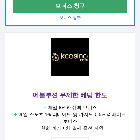
보너스 청구
보너스 청구
에볼루션 무제한 베팅 한도
+
매일 5% 캐쉬백 보너스
+
매일 스포츠 1% 리베이트 및 카지노 0.5% 리베이트
보너스
+
한화 계좌이체 결제 옵션 지원