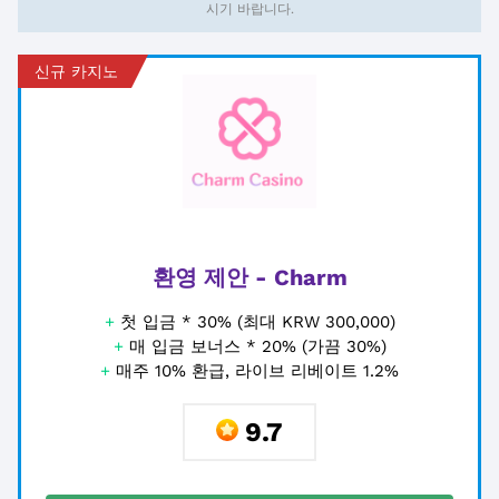
시기 바랍니다.
신규 카지노
환영 제안 - Charm
+
첫 입금 * 30% (최대 KRW 300,000)
+
매 입금 보너스 * 20% (가끔 30%)
+
매주 10% 환급, 라이브 리베이트 1.2%
9.7