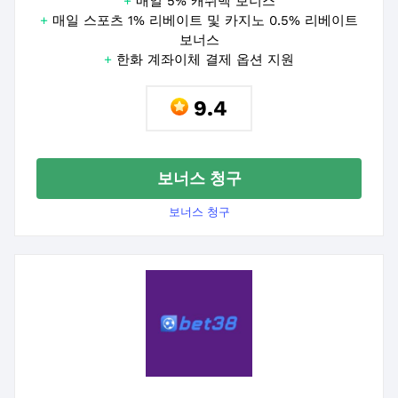
+
매일 5% 캐쉬백 보너스
+
매일 스포츠 1% 리베이트 및 카지노 0.5% 리베이트
보너스
+
한화 계좌이체 결제 옵션 지원
9.4
보너스 청구
보너스 청구