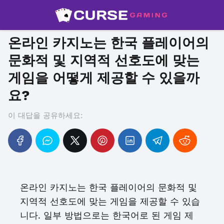
온라인 카지노는 한국 플레이어의
문화적 및 지역적 선호도에 맞는
게임을 어떻게 제공할 수 있을까
요?
이 대답을 공유하세요:
온라인 카지노는 한국 플레이어의 문화적 및
지역적 선호도에 맞는 게임을 제공할 수 있습
니다. 일부 방법으로는 한국어로 된 게임 제