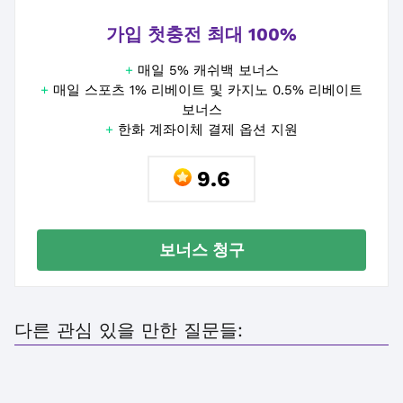
가입 첫충전 최대 100%
+
매일 5% 캐쉬백 보너스
+
매일 스포츠 1% 리베이트 및 카지노 0.5% 리베이트
보너스
+
한화 계좌이체 결제 옵션 지원
9.6
보너스 청구
다른 관심 있을 만한 질문들: