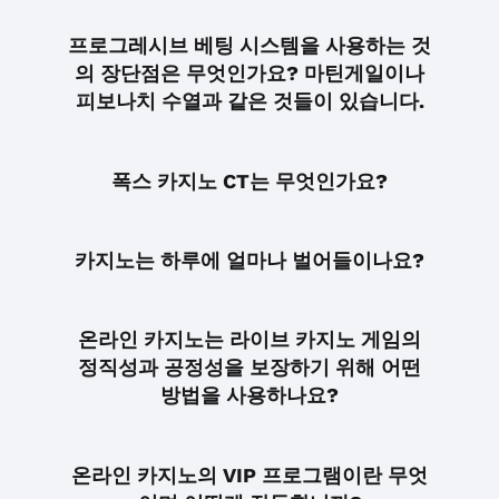
프로그레시브 베팅 시스템을 사용하는 것
의 장단점은 무엇인가요? 마틴게일이나
피보나치 수열과 같은 것들이 있습니다.
폭스 카지노 CT는 무엇인가요?
카지노는 하루에 얼마나 벌어들이나요?
온라인 카지노는 라이브 카지노 게임의
정직성과 공정성을 보장하기 위해 어떤
방법을 사용하나요?
온라인 카지노의 VIP 프로그램이란 무엇