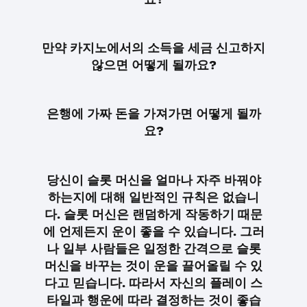
만약 카지노에서의 소득을 세금 신고하지
않으면 어떻게 될까요?
은행에 가짜 돈을 가져가면 어떻게 될까
요?
당신이 슬롯 머신을 얼마나 자주 바꿔야
하는지에 대해 일반적인 규칙은 없습니
다. 슬롯 머신은 랜덤하게 작동하기 때문
에 언제든지 운이 좋을 수 있습니다. 그러
나 일부 사람들은 일정한 간격으로 슬롯
머신을 바꾸는 것이 운을 끌어올릴 수 있
다고 믿습니다. 따라서 자신의 플레이 스
타일과 행운에 따라 결정하는 것이 좋습