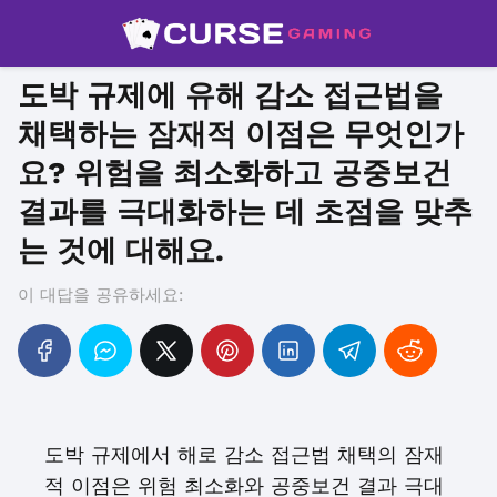
도박 규제에 유해 감소 접근법을
채택하는 잠재적 이점은 무엇인가
요? 위험을 최소화하고 공중보건
결과를 극대화하는 데 초점을 맞추
는 것에 대해요.
이 대답을 공유하세요:
도박 규제에서 해로 감소 접근법 채택의 잠재
적 이점은 위험 최소화와 공중보건 결과 극대