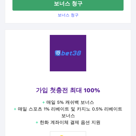
보너스 청구
보너스 청구
가입 첫충전 최대 100%
+
매일 5% 캐쉬백 보너스
+
매일 스포츠 1% 리베이트 및 카지노 0.5% 리베이트
보너스
+
한화 계좌이체 결제 옵션 지원