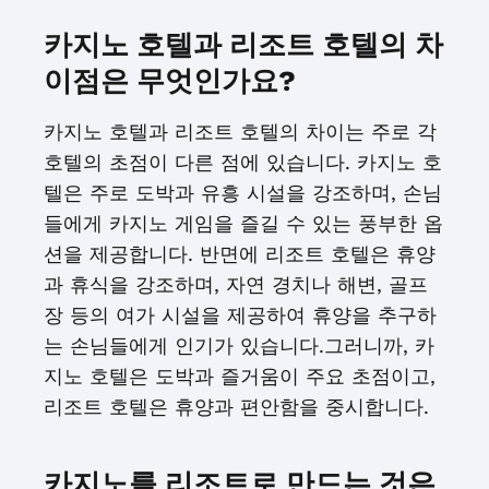
카지노 호텔과 리조트 호텔의 차
이점은 무엇인가요?
카지노 호텔과 리조트 호텔의 차이는 주로 각
호텔의 초점이 다른 점에 있습니다. 카지노 호
텔은 주로 도박과 유흥 시설을 강조하며, 손님
들에게 카지노 게임을 즐길 수 있는 풍부한 옵
션을 제공합니다. 반면에 리조트 호텔은 휴양
과 휴식을 강조하며, 자연 경치나 해변, 골프
장 등의 여가 시설을 제공하여 휴양을 추구하
는 손님들에게 인기가 있습니다.그러니까, 카
지노 호텔은 도박과 즐거움이 주요 초점이고,
리조트 호텔은 휴양과 편안함을 중시합니다.
카지노를 리조트로 만드는 것은