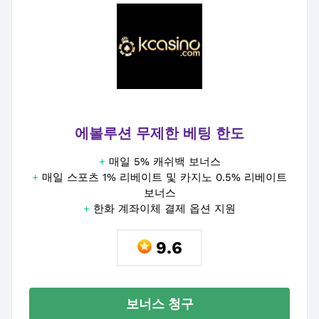
에볼루션 무제한 베팅 한도
+
매일 5% 캐쉬백 보너스
+
매일 스포츠 1% 리베이트 및 카지노 0.5% 리베이트
보너스
+
한화 계좌이체 결제 옵션 지원
9.6
보너스 청구