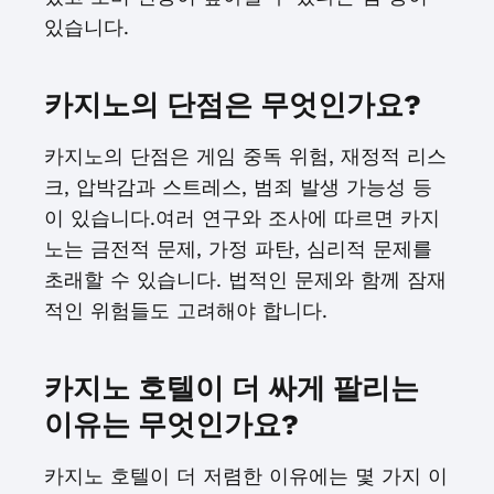
있습니다.
카지노의 단점은 무엇인가요?
카지노의 단점은 게임 중독 위험, 재정적 리스
크, 압박감과 스트레스, 범죄 발생 가능성 등
이 있습니다.여러 연구와 조사에 따르면 카지
노는 금전적 문제, 가정 파탄, 심리적 문제를
초래할 수 있습니다. 법적인 문제와 함께 잠재
적인 위험들도 고려해야 합니다.
카지노 호텔이 더 싸게 팔리는
이유는 무엇인가요?
카지노 호텔이 더 저렴한 이유에는 몇 가지 이