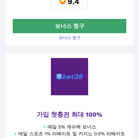
9.4
보너스 청구
보너스 청구
가입 첫충전 최대 100%
+
매일 5% 캐쉬백 보너스
+
매일 스포츠 1% 리베이트 및 카지노 0.5% 리베이트