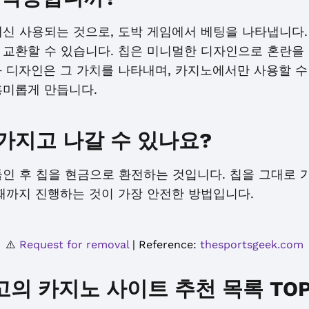
신 사용되는 것으로, 도박 게임에서 베팅을 나타냅니다. 
 교환할 수 있습니다. 칩은 미니멀한 디자인으로 혼란을 
 디자인은 그 가치를 나타내며, 카지노에서만 사용할 수
흥미롭게 만듭니다.
가지고 나갈 수 있나요?
들인 후 칩을 현금으로 환전하는 것입니다. 칩을 그대로 
때까지 진행하는 것이 가장 안전한 방법입니다.
⚠️
Request for removal
| Reference:
thesportsgeek.com
고의 카지노 사이트 추천 목록 TOP 