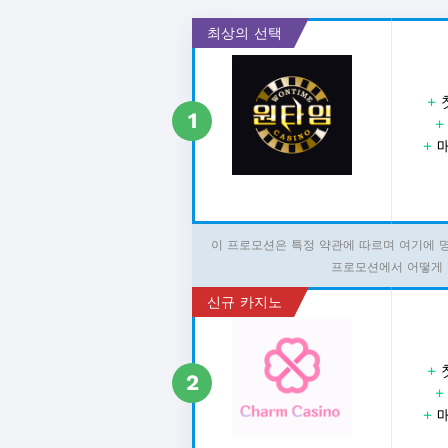
최상의 선택
+
1
+
매
이 프로모션은 특정 약관에 따르며 여기에 
프로모션에서 어떻게 
신규 카지노
+
2
+
매