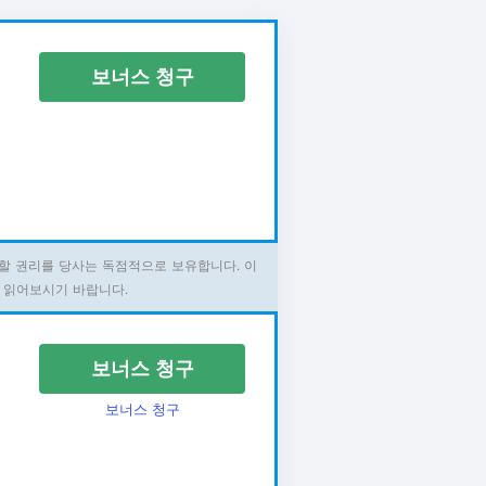
보너스 청구
할 권리를 당사는 독점적으로 보유합니다. 이
 읽어보시기 바랍니다.
보너스 청구
보너스 청구