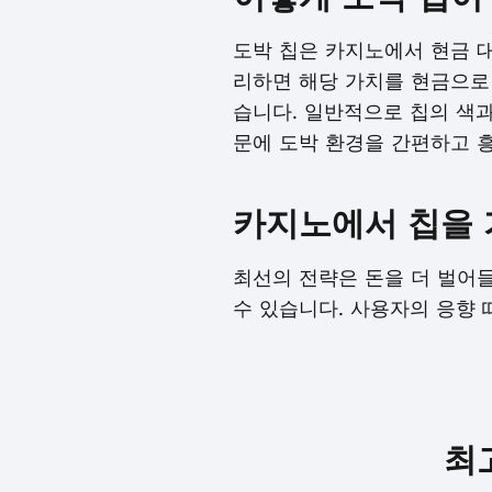
도박 칩은 카지노에서 현금 대
리하면 해당 가치를 현금으로
습니다. 일반적으로 칩의 색과
문에 도박 환경을 간편하고 
카지노에서 칩을 
최선의 전략은 돈을 더 벌어
수 있습니다. 사용자의 응향 
최