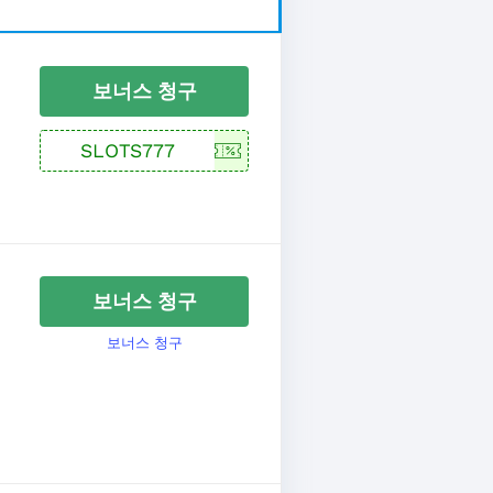
보너스 청구
보너스 청구
보너스 청구