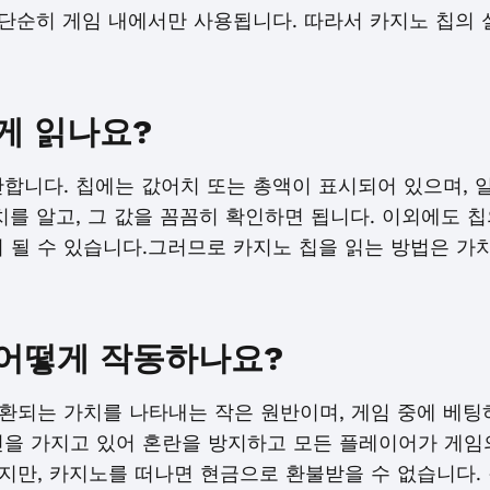
 단순히 게임 내에서만 사용됩니다. 따라서 카지노 칩의 
게 읽나요?
단합니다. 칩에는 값어치 또는 총액이 표시되어 있으며, 
치를 알고, 그 값을 꼼꼼히 확인하면 됩니다. 이외에도 
 될 수 있습니다.그러므로 카지노 칩을 읽는 방법은 가치
어떻게 작동하나요?
환되는 가치를 나타내는 작은 원반이며, 게임 중에 베팅
인을 가지고 있어 혼란을 방지하고 모든 플레이어가 게임
지만, 카지노를 떠나면 현금으로 환불받을 수 없습니다.