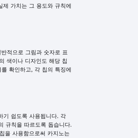
실제 가치는 그 용도와 규칙에
일반적으로 그림과 숫자로 표
칩의 색이나 디자인도 해당 칩
를 확인하고, 각 칩의 특징에
하기 쉽도록 사용됩니다. 각
의 규칙을 따르도록 돕습니다.
 칩을 사용함으로써 카지노는