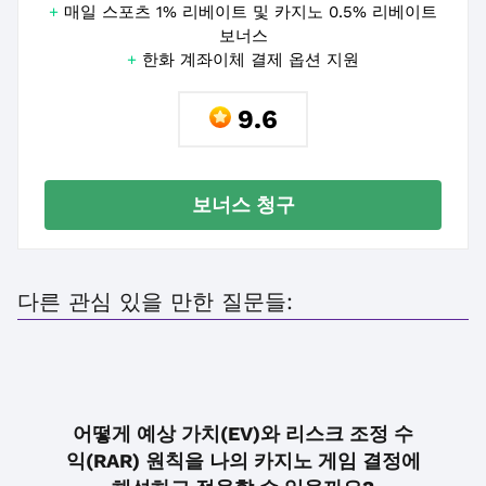
+
매일 스포츠 1% 리베이트 및 카지노 0.5% 리베이트
보너스
+
한화 계좌이체 결제 옵션 지원
9.6
보너스 청구
다른 관심 있을 만한 질문들:
어떻게 예상 가치(EV)와 리스크 조정 수
익(RAR) 원칙을 나의 카지노 게임 결정에