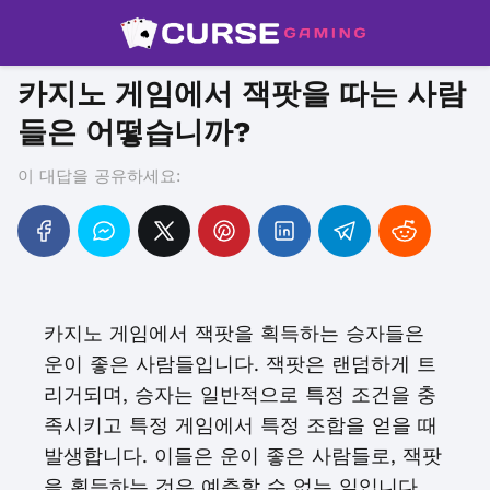
카지노 게임에서 잭팟을 따는 사람
들은 어떻습니까?
이 대답을 공유하세요:
카지노 게임에서 잭팟을 획득하는 승자들은
운이 좋은 사람들입니다. 잭팟은 랜덤하게 트
리거되며, 승자는 일반적으로 특정 조건을 충
족시키고 특정 게임에서 특정 조합을 얻을 때
발생합니다. 이들은 운이 좋은 사람들로, 잭팟
을 획득하는 것은 예측할 수 없는 일입니다.