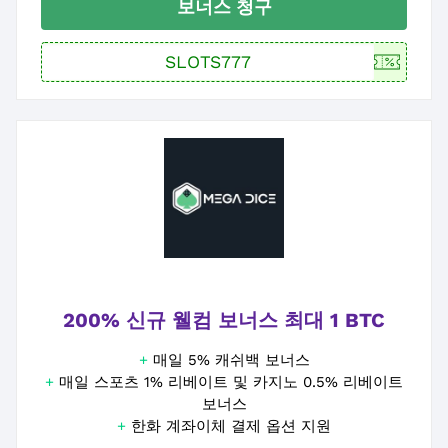
보너스 청구
200% 신규 웰컴 보너스 최대 1 BTC
+
매일 5% 캐쉬백 보너스
+
매일 스포츠 1% 리베이트 및 카지노 0.5% 리베이트
보너스
+
한화 계좌이체 결제 옵션 지원