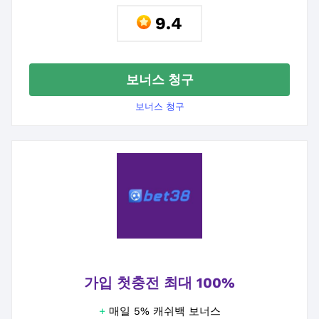
9.4
보너스 청구
보너스 청구
가입 첫충전 최대 100%
+
매일 5% 캐쉬백 보너스