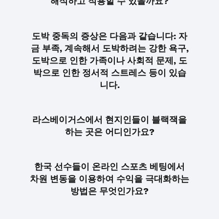
해석하고 적용할 수 있을까요?
도박 중독의 증상은 다음과 같습니다: 자
금 부족, 계속해서 도박하려는 강한 욕구,
도박으로 인한 가족이나 사회적 문제, 도
박으로 인한 정서적 스트레스 등이 있습
니다.
라스베이거스에서 현지인들이 블랙잭을
하는 곳은 어디인가요?
한국 선수들이 온라인 스포츠 베팅에서
차원 변동을 이용하여 수익을 극대화하는
방법은 무엇인가요?