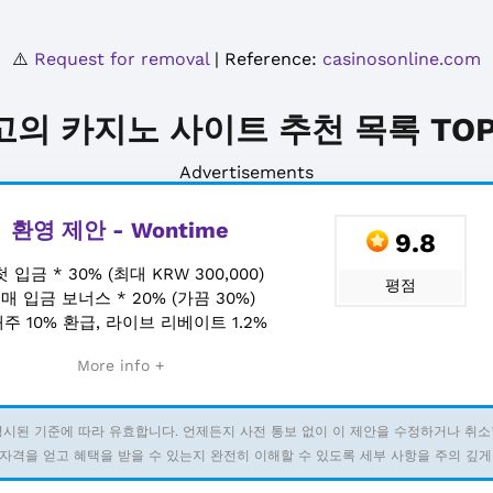
⚠️
Request for removal
| Reference:
casinosonline.com
고의 카지노 사이트 추천 목록 TOP 
Advertisements
환영 제안 - Wontime
9.8
첫 입금 * 30% (최대 KRW 300,000)
평점
+
매 입금 보너스 * 20% (가끔 30%)
주 10% 환급, 라이브 리베이트 1.2%
More info +
명시된 기준에 따라 유효합니다. 언제든지 사전 통보 없이 이 제안을 수정하거나 취소
자격을 얻고 혜택을 받을 수 있는지 완전히 이해할 수 있도록 세부 사항을 주의 깊게