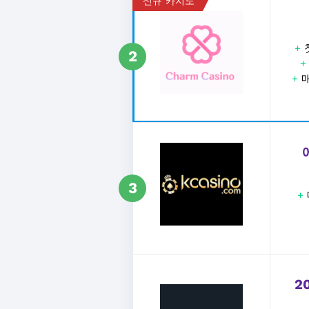
신규 카지노
+
2
+
매
3
+
2