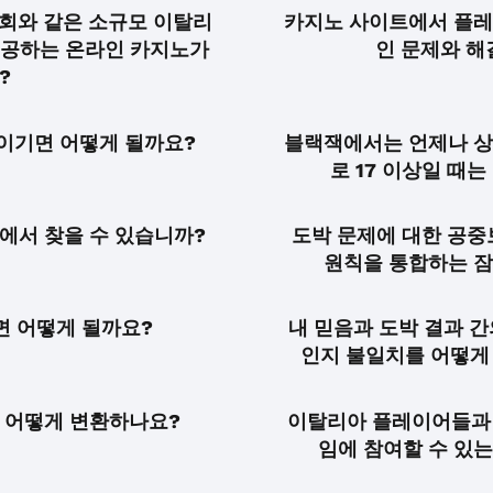
회와 같은 소규모 이탈리
카지노 사이트에서 플레
제공하는 온라인 카지노가
인 문제와 
?
 이기면 어떻게 될까요?
블랙잭에서는 언제나 상
로 17 이상일 때
에서 찾을 수 있습니까?
도박 문제에 대한 공중
원칙을 통합하는 잠
면 어떻게 될까요?
내 믿음과 도박 결과 
인지 불일치를 어떻게
 어떻게 변환하나요?
이탈리아 플레이어들과 
임에 참여할 수 있