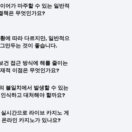
이어가 마주할 수 있는 일반적
해결책은 무엇인가요?
황에 따라 다르지만, 일반적으
는 그만두는 것이 좋습니다.
보건 접근 방식에 해를 줄이는
재적 이점은 무엇인가요?
간의 불일치에서 발생할 수 있는
 인식하고 대처해야 할까요?
실시간으로 라이브 카지노 게
는 온라인 카지노가 있나요?