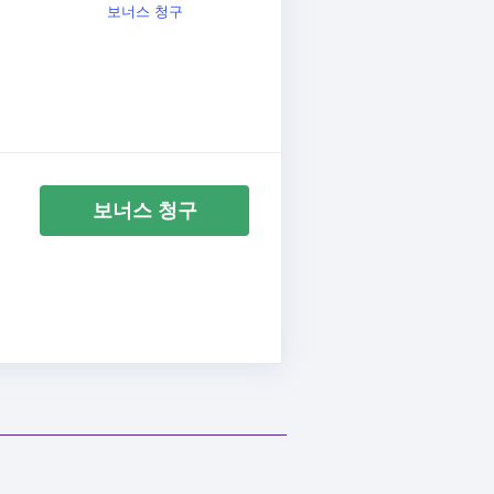
보너스 청구
보너스 청구