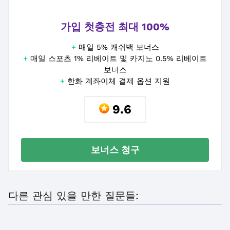
가입 첫충전 최대 100%
+
매일 5% 캐쉬백 보너스
+
매일 스포츠 1% 리베이트 및 카지노 0.5% 리베이트
보너스
+
한화 계좌이체 결제 옵션 지원
9.6
보너스 청구
다른 관심 있을 만한 질문들: