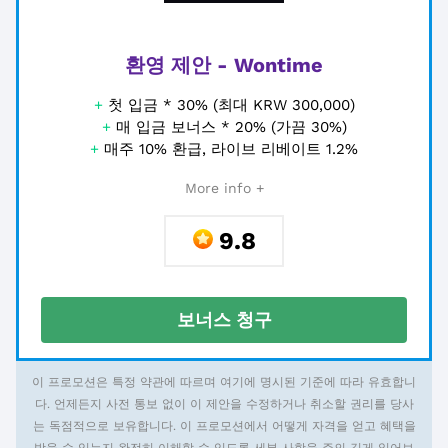
환영 제안 - Wontime
+
첫 입금 * 30% (최대 KRW 300,000)
+
매 입금 보너스 * 20% (가끔 30%)
+
매주 10% 환급, 라이브 리베이트 1.2%
More info +
9.8
보너스 청구
이 프로모션은 특정 약관에 따르며 여기에 명시된 기준에 따라 유효합니
다. 언제든지 사전 통보 없이 이 제안을 수정하거나 취소할 권리를 당사
는 독점적으로 보유합니다. 이 프로모션에서 어떻게 자격을 얻고 혜택을