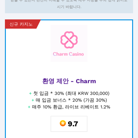
받을 수 있는지 완전히 이해할 수 있도록 세부 사항을 주의 깊게 읽어보
시기 바랍니다.
신규 카지노
환영 제안 - Charm
+
첫 입금 * 30% (최대 KRW 300,000)
+
매 입금 보너스 * 20% (가끔 30%)
+
매주 10% 환급, 라이브 리베이트 1.2%
9.7