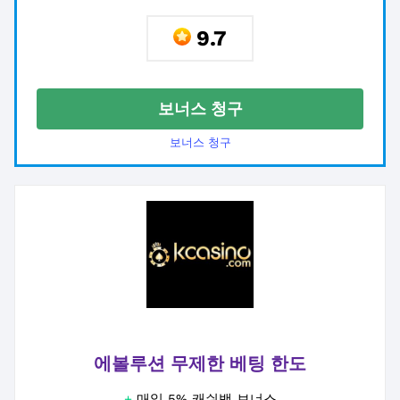
9.7
보너스 청구
보너스 청구
에볼루션 무제한 베팅 한도
+
매일 5% 캐쉬백 보너스