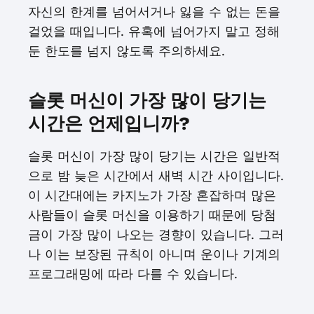
자신의 한계를 넘어서거나 잃을 수 없는 돈을
걸었을 때입니다. 유혹에 넘어가지 말고 정해
둔 한도를 넘지 않도록 주의하세요.
슬롯 머신이 가장 많이 당기는
시간은 언제입니까?
슬롯 머신이 가장 많이 당기는 시간은 일반적
으로 밤 늦은 시간에서 새벽 시간 사이입니다.
이 시간대에는 카지노가 가장 혼잡하며 많은
사람들이 슬롯 머신을 이용하기 때문에 당첨
금이 가장 많이 나오는 경향이 있습니다. 그러
나 이는 보장된 규칙이 아니며 운이나 기계의
프로그래밍에 따라 다를 수 있습니다.