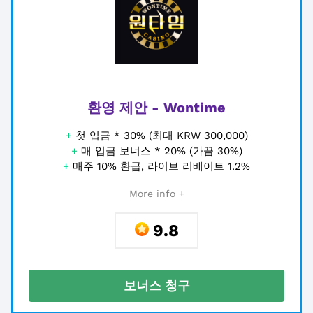
환영 제안 - Wontime
+
첫 입금 * 30% (최대 KRW 300,000)
+
매 입금 보너스 * 20% (가끔 30%)
+
매주 10% 환급, 라이브 리베이트 1.2%
More info +
9.8
보너스 청구