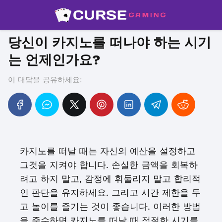
당신이 카지노를 떠나야 하는 시기
는 언제인가요?
이 대답을 공유하세요:
카지노를 떠날 때는 자신의 예산을 설정하고
그것을 지켜야 합니다. 손실한 금액을 회복하
려고 하지 말고, 감정에 휘둘리지 말고 합리적
인 판단을 유지하세요. 그리고 시간 제한을 두
고 놀이를 즐기는 것이 좋습니다. 이러한 방법
을 준수하면 카지노를 떠날 때 적절한 시기를