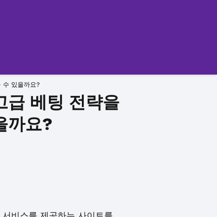
 수 있을까요?
고급 베팅 전략을
을까요?
춤 서비스를 제공하는 사이트를