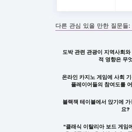
다른 관심 있을 만한 질문들:
도박 관련 관광이 지역사회와
적 영향은 무
온라인 카지노 게임에 사회 기
플레이어들의 참여도를 
블랙잭 테이블에서 앉기에 가
요?
"클래식 이탈리아 보드 게임에