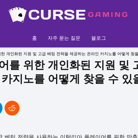
홈
자주 묻는 질문
블로그
한 개인화된 지원 및 고급 베팅 전략을 제공하는 온라인 카지노를 어떻게 찾을
어를 위한 개인화된 지원 및 
 카지노를 어떻게 찾을 수 있
고급 베팅 전략을 사용하는 이탈리아 플레이어를 위한 맞