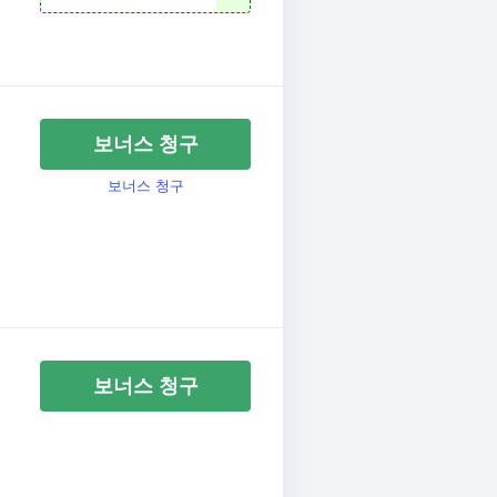
보너스 청구
보너스 청구
보너스 청구