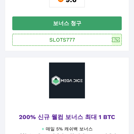
보너스 청구
200% 신규 웰컴 보너스 최대 1 BTC
+
매일 5% 캐쉬백 보너스