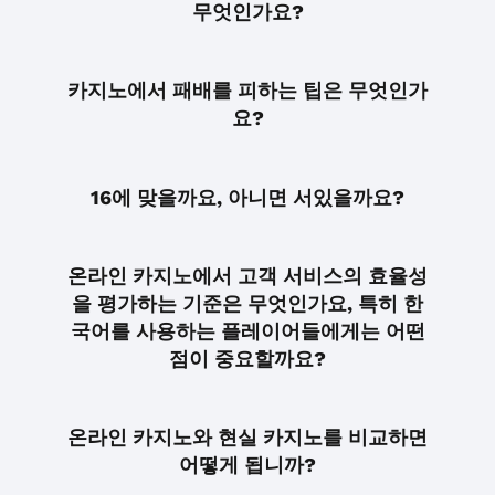
무엇인가요?
카지노에서 패배를 피하는 팁은 무엇인가
요?
16에 맞을까요, 아니면 서있을까요?
온라인 카지노에서 고객 서비스의 효율성
을 평가하는 기준은 무엇인가요, 특히 한
국어를 사용하는 플레이어들에게는 어떤
점이 중요할까요?
온라인 카지노와 현실 카지노를 비교하면
어떻게 됩니까?