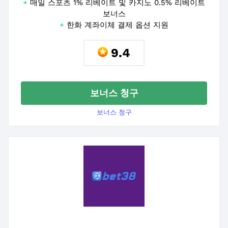
+
매일 스포츠 1% 리베이트 및 카지노 0.5% 리베이트
보너스
+
한화 계좌이체 결제 옵션 지원
9.4
보너스 청구
보너스 청구