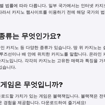
별 법률에 따라 다릅니다. 일부 국가에서는 인터넷 카지
 따라서 카지노 웹사이트를 이용하기 전에 해당 국가의 
종류는 무엇인가요?
온라인 카지노 등 다양한 종류가 있습니다. 땅 위 카지노는
크루즈선이나 배 안에 위치한 카지노를 말합니다. 온라인
지노입니다. 각각의 카지노는 고유한 매력과 특징을 가지
있습니다.
 게임은 무엇입니까?
운로드할 가치가 있는 게임은 블랙잭입니다. 블랙잭은 전
운 경험을 제공합니다. 다운로드하여 즐기세요!