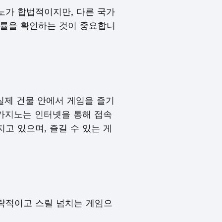
노가 합법적이지만, 다른 국가
법률을 확인하는 것이 중요합니
 실제 건물 안에서 게임을 즐기
 카지노는 인터넷을 통해 접속
고 있으며, 즐길 수 있는 게
략적이고 스릴 넘치는 게임으