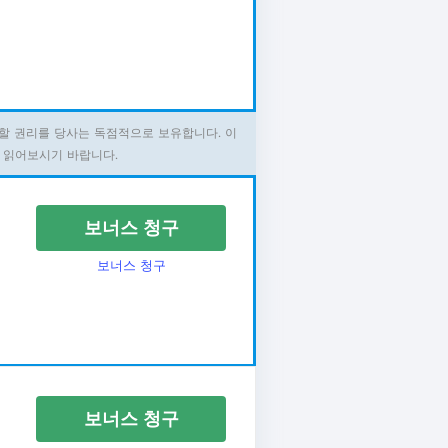
할 권리를 당사는 독점적으로 보유합니다. 이
 읽어보시기 바랍니다.
보너스 청구
보너스 청구
보너스 청구