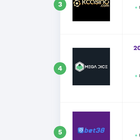
3
+
2
4
+
5
+