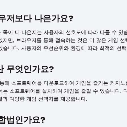
우저보다 나은가요?
 쪽이 더 나은지는 사용자의 선호도에 따라 다를 수 있
있지만, 브라우저를 통해 접속하는 것은 더 많은 게임 선
있습니다. 사용자의 우선순위와 환경에 따라 최적의 선택
란 무엇인가요?
통해 소프트웨어를 다운로드하여 게임을 즐기는 카지노를
는 소프트웨어를 설치하여 게임을 즐길 수 있습니다. 
결과 다양한 게임 선택지를 제공합니다.
 합법인가요?