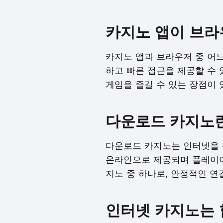
카지노 앱이 브라
카지노 앱과 브라우저 중 어느
하고 빠른 접근을 제공할 수 
게임을 즐길 수 있는 장점이 
다운로드 카지노
다운로드 카지노는 인터넷을 
온라인으로 제공되며 플레이어
지노 중 하나로, 안정적인 연
인터넷 카지노는