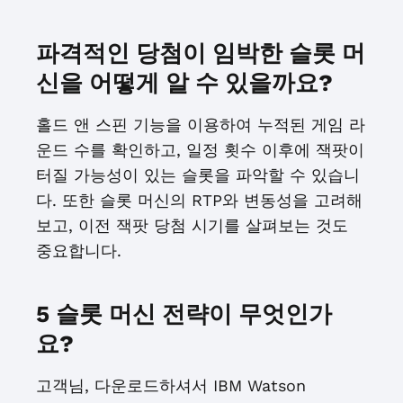
파격적인 당첨이 임박한 슬롯 머
신을 어떻게 알 수 있을까요?
홀드 앤 스핀 기능을 이용하여 누적된 게임 라
운드 수를 확인하고, 일정 횟수 이후에 잭팟이
터질 가능성이 있는 슬롯을 파악할 수 있습니
다. 또한 슬롯 머신의 RTP와 변동성을 고려해
보고, 이전 잭팟 당첨 시기를 살펴보는 것도
중요합니다.
5 슬롯 머신 전략이 무엇인가
요?
고객님, 다운로드하셔서 IBM Watson