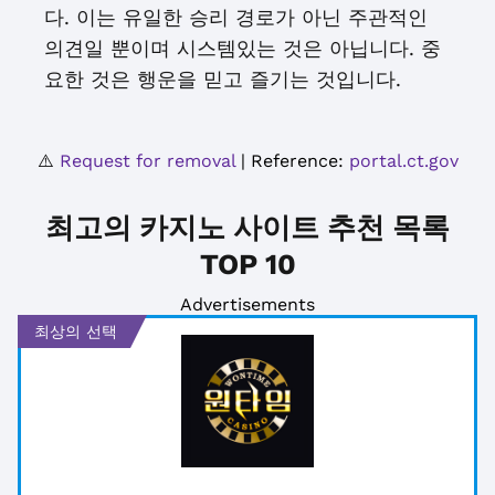
다. 이는 유일한 승리 경로가 아닌 주관적인
의견일 뿐이며 시스템있는 것은 아닙니다. 중
요한 것은 행운을 믿고 즐기는 것입니다.
⚠️
Request for removal
| Reference:
portal.ct.gov
최고의 카지노 사이트 추천 목록
TOP 10
Advertisements
최상의 선택