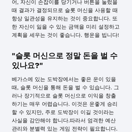
어, 자신이 손잡이를 당기거나 버튼을 눌렀을
때 결과가 결정되므로 슬롯 머신을 사용할 때
항상 일관성을 유지하는 것이 중요합니다. 또
한 자신이 잃을 수 있는 금액을 미리 설정하고
계획을 세우는 것이 좋습니다. 행운을 빕니다!
"슬롯 머신으로 정말 돈을 벌 수
있나요?"
베가스에 있는 도박장에서는 좋은 운이 있을
때, 슬롯 머신을 통해 돈을 벌 수 있습니다. 그
러나 장기적으로 슬롯 머신으로 이익을 창출
하기는 매우 어렵습니다. 이것은 운좋게 승리
할 수 있지만, 주로 도박장이 이길 것이라는
사실을 감안해야 합니다.따라서 엄격한 예산
관리와 분별력 있는 게임 전략이 필요합니다.