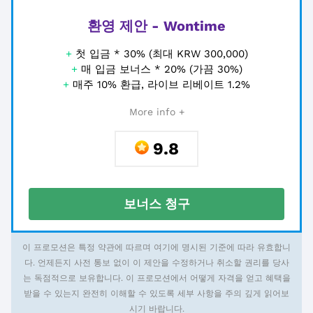
환영 제안 - Wontime
+
첫 입금 * 30% (최대 KRW 300,000)
+
매 입금 보너스 * 20% (가끔 30%)
+
매주 10% 환급, 라이브 리베이트 1.2%
More info +
9.8
보너스 청구
이 프로모션은 특정 약관에 따르며 여기에 명시된 기준에 따라 유효합니
다. 언제든지 사전 통보 없이 이 제안을 수정하거나 취소할 권리를 당사
는 독점적으로 보유합니다. 이 프로모션에서 어떻게 자격을 얻고 혜택을
받을 수 있는지 완전히 이해할 수 있도록 세부 사항을 주의 깊게 읽어보
시기 바랍니다.