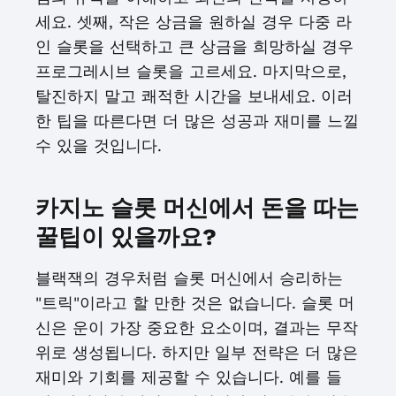
세요. 셋째, 작은 상금을 원하실 경우 다중 라
인 슬롯을 선택하고 큰 상금을 희망하실 경우
프로그레시브 슬롯을 고르세요. 마지막으로,
탈진하지 말고 쾌적한 시간을 보내세요. 이러
한 팁을 따른다면 더 많은 성공과 재미를 느낄
수 있을 것입니다.
카지노 슬롯 머신에서 돈을 따는
꿀팁이 있을까요?
블랙잭의 경우처럼 슬롯 머신에서 승리하는
"트릭"이라고 할 만한 것은 없습니다. 슬롯 머
신은 운이 가장 중요한 요소이며, 결과는 무작
위로 생성됩니다. 하지만 일부 전략은 더 많은
재미와 기회를 제공할 수 있습니다. 예를 들