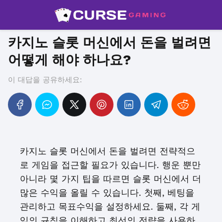
카지노 슬롯 머신에서 돈을 벌려면
어떻게 해야 하나요?
이 대답을 공유하세요:
카지노 슬롯 머신에서 돈을 벌려면 전략적으
로 게임을 접근할 필요가 있습니다. 행운 뿐만
아니라 몇 가지 팁을 따르면 슬롯 머신에서 더
많은 수익을 올릴 수 있습니다. 첫째, 베팅을
관리하고 목표수익을 설정하세요. 둘째, 각 게
임의 규칙을 이해하고 최선의 전략을 사용하