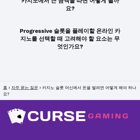
카지노에서 큰 금액을 따면 어떻게 될까
요?
Progressive 슬롯을 플레이할 온라인 카
지노를 선택할 때 고려해야 할 요소는 무
엇인가요?
홈
자주 묻는 질문
카지노 슬롯 머신에서 돈을 벌려면 어떻게 해야 하나
요?