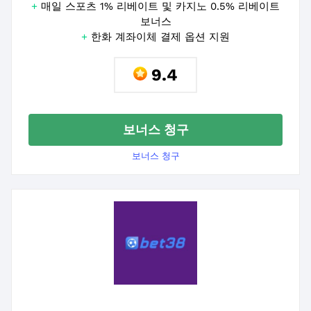
+
매일 스포츠 1% 리베이트 및 카지노 0.5% 리베이트
보너스
+
한화 계좌이체 결제 옵션 지원
9.4
보너스 청구
보너스 청구