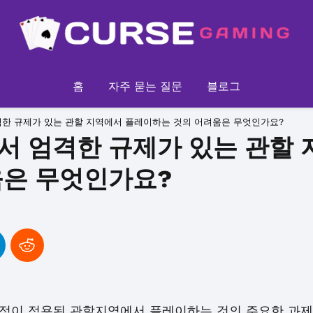
홈
자주 묻는 질문
블로그
한 규제가 있는 관할 지역에서 플레이하는 것의 어려움은 무엇인가요?
서 엄격한 규제가 있는 관할
움은 무엇인가요?
정이 적용된 관할지역에서 플레이하는 것의 주요한 과제는