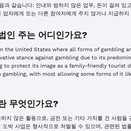
음과 같습니다: 인내와 범하지 않은 업무, 돈이 걸려 있고
를 업자에게 또는 다른 참여자에게 주지 않거나 지급하지
법인 주는 어디인가요?
in the United States where all forms of gambling ar
rvative stance against gambling due to its predom
to protect its image as a family-friendly tourist d
 gambling, with most allowing some forms of it like
란 무엇인가요?
하지 않은 활동으로, 금전 또는 기타 가치를 건 사람들
 도박 사업은 형사적으로 처벌될 수 있으며, 관련된 법