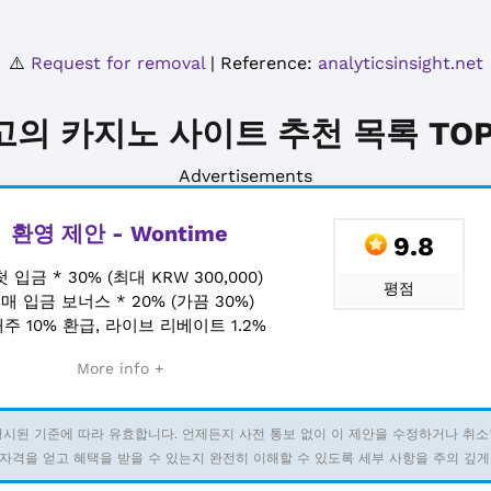
⚠️
Request for removal
| Reference:
analyticsinsight.net
고의 카지노 사이트 추천 목록 TOP 
Advertisements
환영 제안 - Wontime
9.8
첫 입금 * 30% (최대 KRW 300,000)
평점
+
매 입금 보너스 * 20% (가끔 30%)
주 10% 환급, 라이브 리베이트 1.2%
More info +
명시된 기준에 따라 유효합니다. 언제든지 사전 통보 없이 이 제안을 수정하거나 취소
자격을 얻고 혜택을 받을 수 있는지 완전히 이해할 수 있도록 세부 사항을 주의 깊게