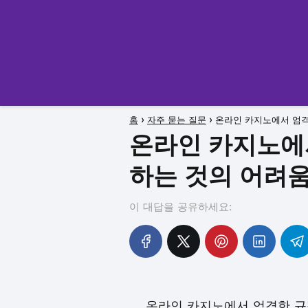
홈
자주 묻는 질문
온라인 카지노에서 엄격
온라인 카지노에
하는 것의 어려
이 대답을 공유하세요:
온라인 카지노에서 엄격한 규