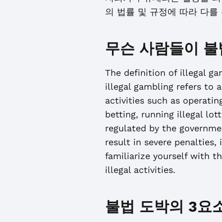
의 법률 및 규정에 따라 다를
무슨 사람들이 불
The definition of illegal g
illegal gambling refers to 
activities such as operati
betting, running illegal lo
regulated by the government
result in severe penalties,
familiarize yourself with 
illegal activities.
불법 도박의 3요