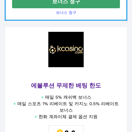
보너스 청구
보너스 청구
에볼루션 무제한 베팅 한도
+
매일 5% 캐쉬백 보너스
+
매일 스포츠 1% 리베이트 및 카지노 0.5% 리베이트
보너스
+
한화 계좌이체 결제 옵션 지원