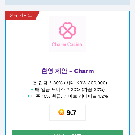
신규 카지노
환영 제안 - Charm
+
첫 입금 * 30% (최대 KRW 300,000)
+
매 입금 보너스 * 20% (가끔 30%)
+
매주 10% 환급, 라이브 리베이트 1.2%
9.7