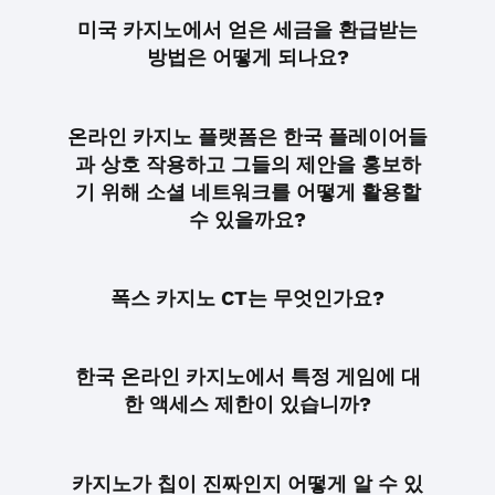
미국 카지노에서 얻은 세금을 환급받는
방법은 어떻게 되나요?
온라인 카지노 플랫폼은 한국 플레이어들
과 상호 작용하고 그들의 제안을 홍보하
기 위해 소셜 네트워크를 어떻게 활용할
수 있을까요?
폭스 카지노 CT는 무엇인가요?
한국 온라인 카지노에서 특정 게임에 대
한 액세스 제한이 있습니까?
카지노가 칩이 진짜인지 어떻게 알 수 있