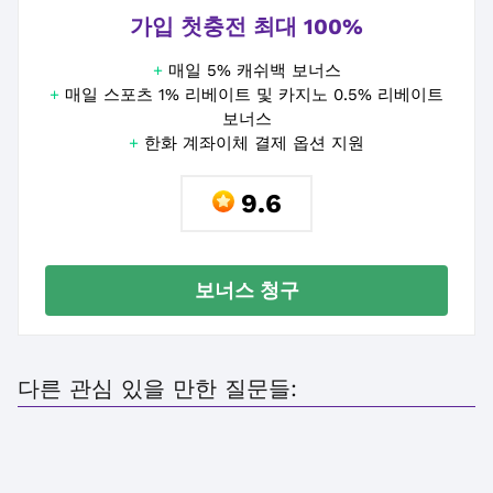
가입 첫충전 최대 100%
+
매일 5% 캐쉬백 보너스
+
매일 스포츠 1% 리베이트 및 카지노 0.5% 리베이트
보너스
+
한화 계좌이체 결제 옵션 지원
9.6
보너스 청구
다른 관심 있을 만한 질문들: