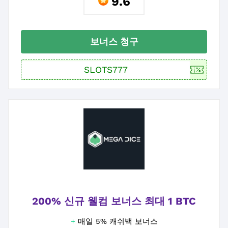
9.6
보너스 청구
200% 신규 웰컴 보너스 최대 1 BTC
+
매일 5% 캐쉬백 보너스