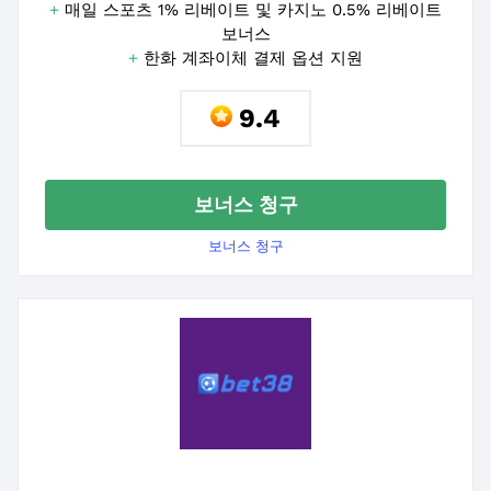
+
매일 스포츠 1% 리베이트 및 카지노 0.5% 리베이트
보너스
+
한화 계좌이체 결제 옵션 지원
9.4
보너스 청구
보너스 청구