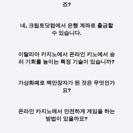
죠?
네, 크립토닷컴에서 은행 계좌로 출금할
수 있습니다.
이탈리아 카지노에서 온라인 키노에서 승
리 기회를 높이는 특정 기술이 있습니까?
가상화폐로 백만장자가 된 것은 무엇인가
요?
온라인 카지노에서 안전하게 게임을 하는
방법이 있을까요?