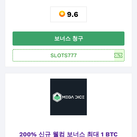
9.6
보너스 청구
200% 신규 웰컴 보너스 최대 1 BTC