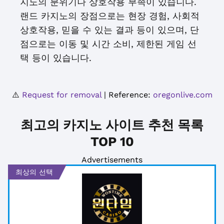
지노의 분위기나 상호작용 부족이 있습니다.
랜드 카지노의 장점으로는 현장 경험, 사회적
상호작용, 믿을 수 있는 결과 등이 있으며, 단
점으로는 이동 및 시간 소비, 제한된 게임 선
택 등이 있습니다.
⚠️
Request for removal
| Reference:
oregonlive.com
최고의 카지노 사이트 추천 목록
TOP 10
Advertisements
최상의 선택