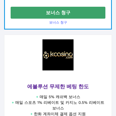
보너스 청구
보너스 청구
에볼루션 무제한 베팅 한도
+
매일 5% 캐쉬백 보너스
+
매일 스포츠 1% 리베이트 및 카지노 0.5% 리베이트
보너스
+
한화 계좌이체 결제 옵션 지원