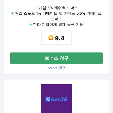
+
매일 5% 캐쉬백 보너스
+
매일 스포츠 1% 리베이트 및 카지노 0.5% 리베이트
보너스
+
한화 계좌이체 결제 옵션 지원
9.4
보너스 청구
보너스 청구