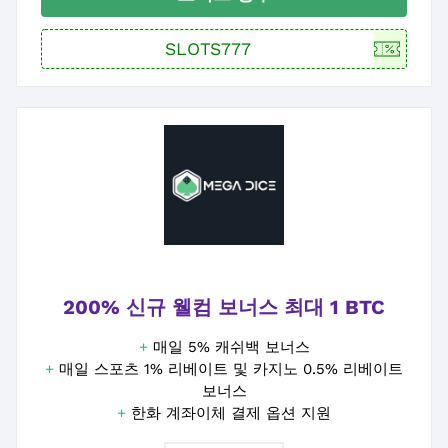
200% 신규 웰컴 보너스 최대 1 BTC
+
매일 5% 캐쉬백 보너스
+
매일 스포츠 1% 리베이트 및 카지노 0.5% 리베이트
보너스
+
한화 계좌이체 결제 옵션 지원