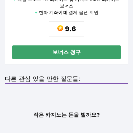
보너스
+
한화 계좌이체 결제 옵션 지원
9.6
보너스 청구
다른 관심 있을 만한 질문들:
작은 카지노는 돈을 벌까요?