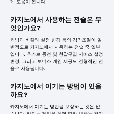
게 도움이 됩니다.
카지노에서 사용하는 전술은 무
엇인가요?
커닝과 바칼타 설정 변경 등의 강약조절이 일
반적으로 카지노에서 사용하는 전술 중 일부
입니다. 추가로 동전 및 현찰구입 서비스 설정
변경, 그리고 보너스 게임 제공도 전형적인 전
술로 사용됩니다.
카지노에서 이기는 방법이 있을
까요?
카지노에서 이기는 방법을 보장하는 것은 없
습니다. 카지노 게임은 운에 따라 변하는 것이