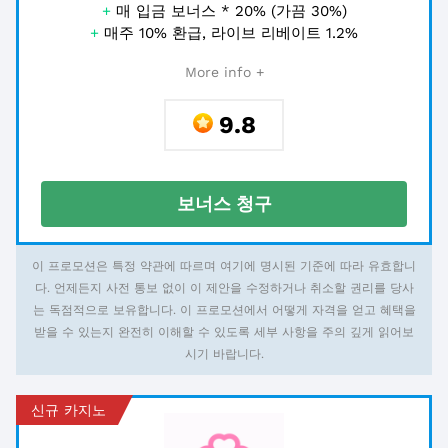
+
매 입금 보너스 * 20% (가끔 30%)
+
매주 10% 환급, 라이브 리베이트 1.2%
More info +
9.8
보너스 청구
이 프로모션은 특정 약관에 따르며 여기에 명시된 기준에 따라 유효합니
다. 언제든지 사전 통보 없이 이 제안을 수정하거나 취소할 권리를 당사
는 독점적으로 보유합니다. 이 프로모션에서 어떻게 자격을 얻고 혜택을
받을 수 있는지 완전히 이해할 수 있도록 세부 사항을 주의 깊게 읽어보
시기 바랍니다.
신규 카지노