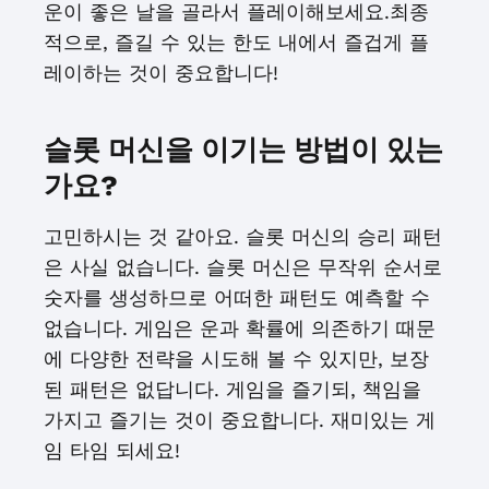
운이 좋은 날을 골라서 플레이해보세요.최종
적으로, 즐길 수 있는 한도 내에서 즐겁게 플
레이하는 것이 중요합니다!
슬롯 머신을 이기는 방법이 있는
가요?
고민하시는 것 같아요. 슬롯 머신의 승리 패턴
은 사실 없습니다. 슬롯 머신은 무작위 순서로
숫자를 생성하므로 어떠한 패턴도 예측할 수
없습니다. 게임은 운과 확률에 의존하기 때문
에 다양한 전략을 시도해 볼 수 있지만, 보장
된 패턴은 없답니다. 게임을 즐기되, 책임을
가지고 즐기는 것이 중요합니다. 재미있는 게
임 타임 되세요!