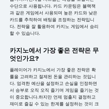
수단으로 사용됩니다. 카드 카운팅은 블랙잭
과 같은 게임에서 사용되며 높은 카드와 낮은
카드를 추적하여 배팅을 조정하는 전략입니
다. 전략을 잘 활용하여 카지노 게임에서 승리
할 수 있습니다.
카지노에서 가장 좋은 전략은 무
엇인가요?
플레이어가 카지노에서 가장 좋은 전략은 확
률을 고려하고 절제된 돈을 관리하는 것입니
다. 엄격한 예산을 설정하고 손실을 인정하면
서 승부로 오직 오직 즐기며 게임을 즐기는 것
이 중요합니다.하지만 언제 멈출지 결정하고
재미로 즐길 수 있는 한계를 설정하는 것이 크