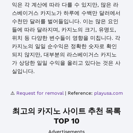
익은 각 계산에 따라 다를 수 있지만, 많은 라
스베이거스 카지노가 하루에 수백만 달러에서
수천만 달러를 벌어들입니다. 이는 많은 요인
들에 따라 달라지며, 카지노의 크기, 유명도,
위치 등 다양한 변수들이 영향을 미칩니다. 각
카지노의 일일 순수익은 정확한 숫자로 확인
되지 않지만, 대부분의 라스베이거스 카지노
가 상당한 일일 수익을 올리고 있다는 것은 사
실입니다.
⚠️
Request for removal
| Reference:
playusa.com
최고의 카지노 사이트 추천 목록
TOP 10
Advertisements