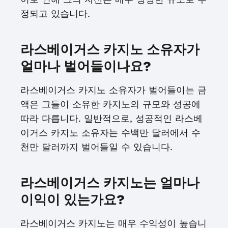
정되고 있습니다.
라스베이거스 카지노 소유자가
얼마나 벌어들이나요?
라스베이거스 카지노 소유자가 벌어들이는 금
액은 그들이 소유한 카지노의 규모와 성공에
따라 다릅니다. 일반적으로, 성공적인 라스베
이거스 카지노 소유자는 수백만 달러에서 수
천만 달러까지 벌어들일 수 있습니다.
라스베이거스 카지노는 얼마나
이익이 있는가요?
라스베이거스 카지노는 매우 수익성이 높습니