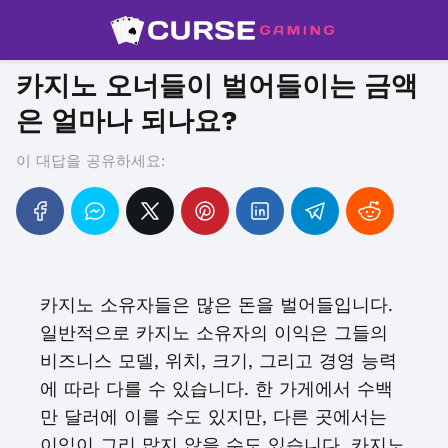
카지노 오너들이 벌어들이는 금액
은 얼마나 되나요?
이 대답을 공유하세요:
카지노 소유자들은 많은 돈을 벌어들입니다.
일반적으로 카지노 소유자의 이익은 그들의
비즈니스 모델, 위치, 크기, 그리고 경영 능력
에 따라 다를 수 있습니다. 한 가게에서 수백
만 달러에 이를 수도 있지만, 다른 곳에서는
이익이 그리 많지 않을 수도 있습니다. 카지노