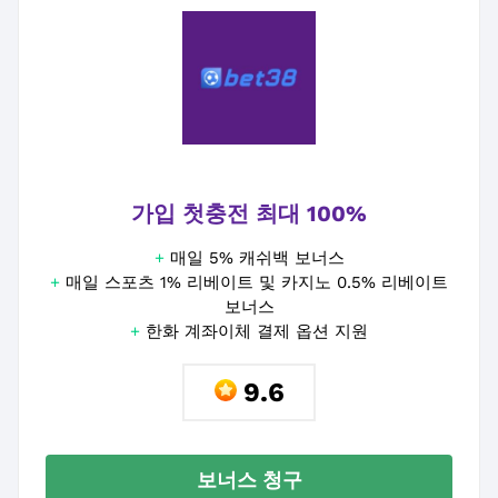
가입 첫충전 최대 100%
+
매일 5% 캐쉬백 보너스
+
매일 스포츠 1% 리베이트 및 카지노 0.5% 리베이트
보너스
+
한화 계좌이체 결제 옵션 지원
9.6
보너스 청구