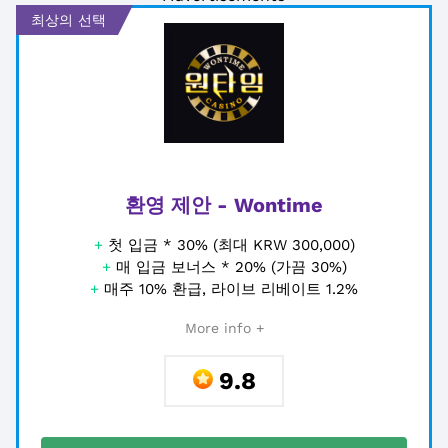
최상의 선택
환영 제안 - Wontime
+
첫 입금 * 30% (최대 KRW 300,000)
+
매 입금 보너스 * 20% (가끔 30%)
+
매주 10% 환급, 라이브 리베이트 1.2%
More info +
9.8