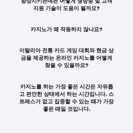
향상시키는데는 어떻게 생방송 및 고객
지원 기술이 도움이 될까요?
카지노가 왜 작동하지 않나요?
이탈리아 전통 카드 게임 대회와 현금 상
금을 제공하는 온라인 카지노를 어떻게
찾을 수 있을까요?
카지노를 하는 가장 좋은 시간은 자유롭
고 편안한 상태에서 하는 시간입니다. 스
트레스가 없고 집중할 수 있는 때가 가장
좋은 때일 것입니다.