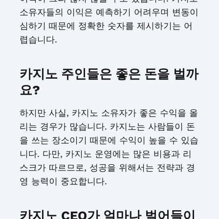
소유자들의 이익은 예측하기 어려우며 변동이
심하기 때문에 정확한 숫자를 제시하기는 어
렵습니다.
카지노 주인들은 좋은 돈을 벌까
요?
하지만 사실, 카지노 소유자가 좋은 수익을 올
리는 경우가 많습니다. 카지노는 사람들이 돈
을 쓰는 장소이기 때문에 수익이 높을 수 있습
니다. 다만, 카지노 운영에는 많은 비용과 리
스크가 따르므로, 성공을 위해서는 전략과 경
영 능력이 중요합니다.
카지노 CEO가 얼마나 벌어들이