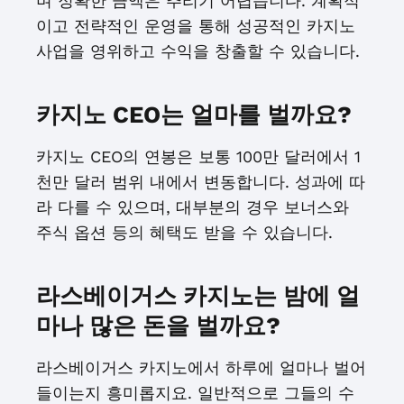
며 정확한 금액은 추리기 어렵습니다. 계획적
이고 전략적인 운영을 통해 성공적인 카지노
사업을 영위하고 수익을 창출할 수 있습니다.
카지노 CEO는 얼마를 벌까요?
카지노 CEO의 연봉은 보통 100만 달러에서 1
천만 달러 범위 내에서 변동합니다. 성과에 따
라 다를 수 있으며, 대부분의 경우 보너스와
주식 옵션 등의 혜택도 받을 수 있습니다.
라스베이거스 카지노는 밤에 얼
마나 많은 돈을 벌까요?
라스베이거스 카지노에서 하루에 얼마나 벌어
들이는지 흥미롭지요. 일반적으로 그들의 수