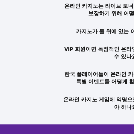
온라인 카지노는 라이브 토
보장하기 위해 어떻
카지노가 물 위에 있는 
VIP 회원이면 독점적인 온라
수 있나
한국 플레이어들이 온라인 
특별 이벤트를 어떻게 활
온라인 카지노 게임에 익명으
야 하나