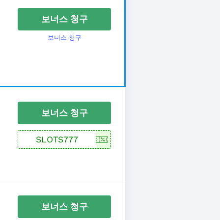
보너스 청구
보너스 청구
보너스 청구
보너스 청구