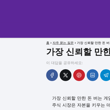
홈
자주 묻는 질문
가장 신뢰할 만한 돈 
가장 신뢰할 만한
이 대답을 공유하세요:
가장 신뢰할 만한 돈 버는 게
주식 시장은 자본을 키우는 데