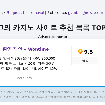
⚠️
Request for removal
| Reference:
gamblingnews.com
고의 카지노 사이트 추천 목록 TOP 
Advertisements
환영 제안 - Wontime
9.8
첫 입금 * 30% (최대 KRW 300,000)
평점
+
매 입금 보너스 * 20% (가끔 30%)
주 10% 환급, 라이브 리베이트 1.2%
More info +
명시된 기준에 따라 유효합니다. 언제든지 사전 통보 없이 이 제안을 수정하거나 취소
자격을 얻고 혜택을 받을 수 있는지 완전히 이해할 수 있도록 세부 사항을 주의 깊게