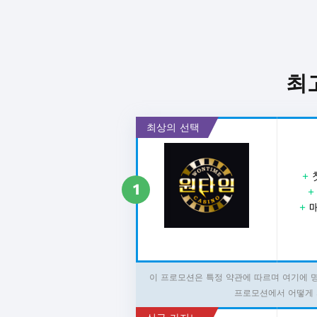
최
최상의 선택
+
1
+
매
이 프로모션은 특정 약관에 따르며 여기에 
프로모션에서 어떻게 