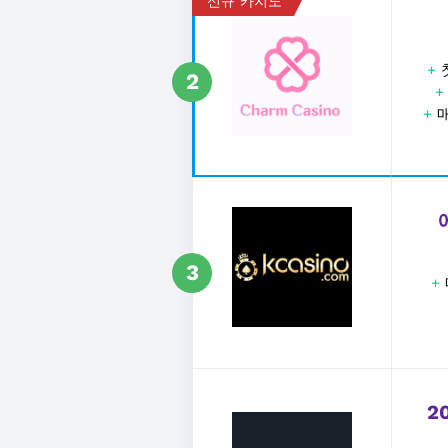
신규 카지노
+
2
+
매
3
+
2