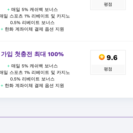
평점
+
매일 5% 캐쉬백 보너스
매일 스포츠 1% 리베이트 및 카지노
0.5% 리베이트 보너스
+
한화 계좌이체 결제 옵션 지원
가입 첫충전 최대 100%
9.6
+
매일 5% 캐쉬백 보너스
평점
매일 스포츠 1% 리베이트 및 카지노
0.5% 리베이트 보너스
+
한화 계좌이체 결제 옵션 지원