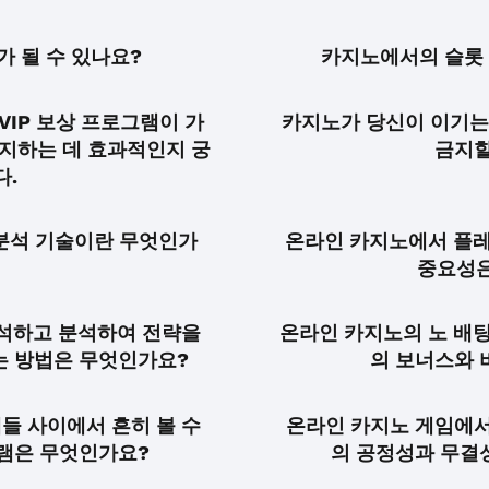
 될 수 있나요?
카지노에서의 슬롯 
IP 보상 프로그램이 가
카지노가 당신이 이기는
지하는 데 효과적인지 궁
금지할
다.
분석 기술이란 무엇인가
온라인 카지노에서 플레
중요성은
해석하고 분석하여 전략을
온라인 카지노의 노 배
는 방법은 무엇인가요?
의 보너스와 
들 사이에서 흔히 볼 수
온라인 카지노 게임에서
램은 무엇인가요?
의 공정성과 무결