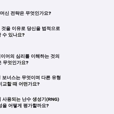
머신 전략은 무엇인가요?
 것을 이유로 당신을 법적으로
 수 있나요?
이어의 심리를 이해하는 것의
 무엇인가요?
팅 보너스는 무엇이며 다른 유형
비교할 때 어떤가요?
 사용되는 난수 생성기(RNG)
성을 어떻게 평가할까요?