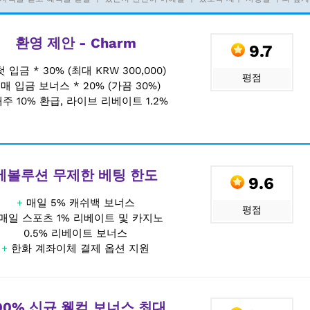
환영 제안 - Charm
9.7
첫 입금 * 30% (최대 KRW 300,000)
평점
+
매 입금 보너스 * 20% (가끔 30%)
주 10% 환급, 라이브 리베이트 1.2%
에볼루션 무제한 베팅 한도
9.6
+
매일 5% 캐쉬백 보너스
평점
매일 스포츠 1% 리베이트 및 카지노
0.5% 리베이트 보너스
+
한화 계좌이체 결제 옵션 지원
00% 신규 웰컴 보너스 최대