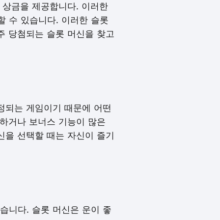
 상금을 제공합니다. 이러한
 수 있습니다. 이러한 슬롯
주 당첨되는 슬롯 머신을 찾고
결정되는 게임이기 때문에 어떤
공하거나 보너스 기능이 많은
머신을 선택할 때는 자신이 즐기
습니다. 슬롯 머신은 운이 좋