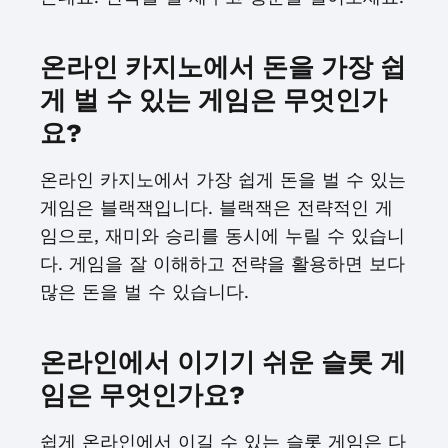
온라인 카지노에서 돈을 가장 쉽
게 벌 수 있는 게임은 무엇인가
요?
온라인 카지노에서 가장 쉽게 돈을 벌 수 있는
게임은 블랙잭입니다. 블랙잭은 전략적인 게
임으로, 재미와 승리를 동시에 누릴 수 있습니
다. 게임을 잘 이해하고 전략을 활용하면 보다
많은 돈을 벌 수 있습니다.
온라인에서 이기기 쉬운 슬롯 게
임은 무엇인가요?
쉽게 온라인에서 이길 수 있는 슬롯 게임은 다