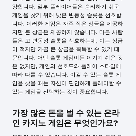
양합니다. 일부 플레이어들은 승리하기 쉬운
게임을 찾기 위해 낮은 변동성 슬롯을 선호합
니다. 이러한 게임은 자주 작은 상금을 제공하
지만 큰 상금은 제공하지 않습니다. 다른 사람
들은 고 변동성 슬롯을 선호하는데, 이는 상금
이 적지만 가끔 큰 상금을 획득할 수 있기 때
문입니다. 어떤 슬롯 게임이든 이기기 쉬운 것
은 없지만, 개인의 선호도와 플레이 스타일에
따라 다를 수 있습니다. 이길 수 있는 슬롯 게
임을 찾을 때는 자신이 편안하게 플레이할 수
있는 게임을 선택하는 것이 중요합니다.
가장 많은 돈을 벌 수 있는 온라
인 카지노 게임은 무엇인가요?