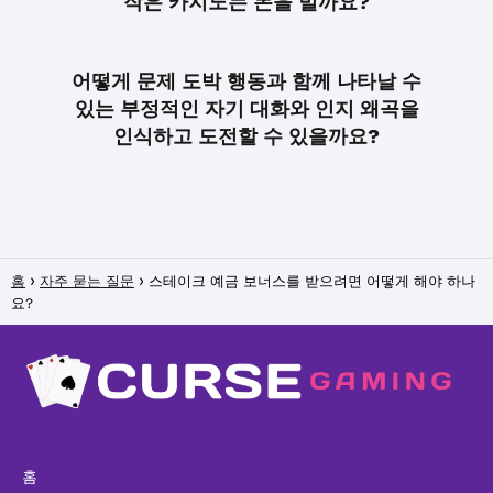
작은 카지노는 돈을 벌까요?
어떻게 문제 도박 행동과 함께 나타날 수
있는 부정적인 자기 대화와 인지 왜곡을
인식하고 도전할 수 있을까요?
홈
자주 묻는 질문
스테이크 예금 보너스를 받으려면 어떻게 해야 하나
요?
홈