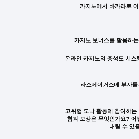
카지노에서 바카라로 어
카지노 보너스를 활용하는
온라인 카지노의 충성도 시스
라스베이거스에 부자들
고위험 도박 활동에 참여하는 
험과 보상은 무엇인가요? 어
내릴 수 있