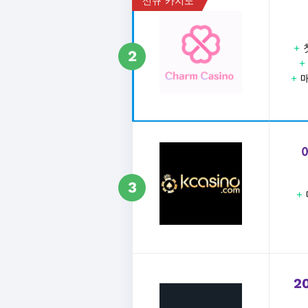
신규 카지노
+
2
+
매
3
+
2