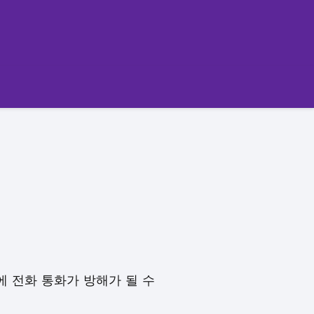
 전화 통화가 방해가 될 수