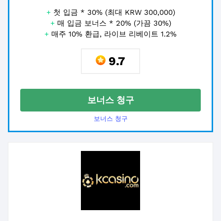
+
첫 입금 * 30% (최대 KRW 300,000)
+
매 입금 보너스 * 20% (가끔 30%)
+
매주 10% 환급, 라이브 리베이트 1.2%
9.7
보너스 청구
보너스 청구