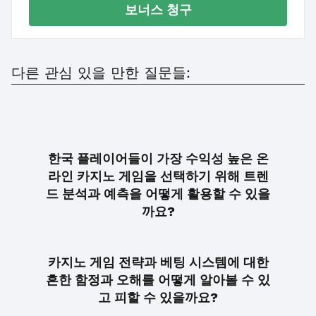
보너스 청구
다른 관심 있을 만한 질문들:
한국 플레이어들이 가장 수익성 높은 온
라인 카지노 게임을 선택하기 위해 트렌
드 분석과 예측을 어떻게 활용할 수 있을
까요?
카지노 게임 전략과 베팅 시스템에 대한
흔한 함정과 오해를 어떻게 알아볼 수 있
고 피할 수 있을까요?