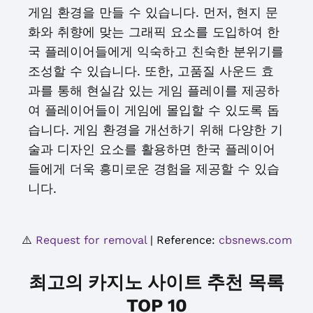
게임 환경을 만들 수 있습니다. 먼저, 현지 문
화와 취향에 맞는 그래픽 요소를 도입하여 한
국 플레이어들에게 익숙하고 친숙한 분위기를
조성할 수 있습니다. 또한, 고품질 사운드 효
과를 통해 현실감 있는 게임 플레이를 제공하
여 플레이어들이 게임에 몰입할 수 있도록 돕
습니다. 게임 환경을 개선하기 위해 다양한 기
술과 디자인 요소를 활용하면 한국 플레이어
들에게 더욱 흥미로운 경험을 제공할 수 있습
니다.
⚠️
Request for removal
| Reference:
cbsnews.com
최고의 카지노 사이트 추천 목록
TOP 10