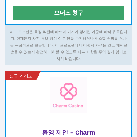
보너스 청구
이 프로모션은 특정 약관에 따르며 여기에 명시된 기준에 따라 유효합니
다. 언제든지 사전 통보 없이 이 제안을 수정하거나 취소할 권리를 당사
는 독점적으로 보유합니다. 이 프로모션에서 어떻게 자격을 얻고 혜택을
받을 수 있는지 완전히 이해할 수 있도록 세부 사항을 주의 깊게 읽어보
시기 바랍니다.
신규 카지노
환영 제안 - Charm