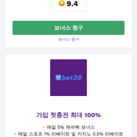
9.4
보너스 청구
보너스 청구
가입 첫충전 최대 100%
+
매일 5% 캐쉬백 보너스
+
매일 스포츠 1% 리베이트 및 카지노 0.5% 리베이트