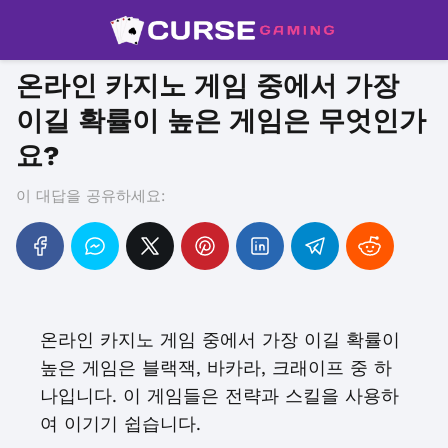
온라인 카지노 게임 중에서 가장
이길 확률이 높은 게임은 무엇인가
요?
이 대답을 공유하세요:
온라인 카지노 게임 중에서 가장 이길 확률이
높은 게임은 블랙잭, 바카라, 크래이프 중 하
나입니다. 이 게임들은 전략과 스킬을 사용하
여 이기기 쉽습니다.