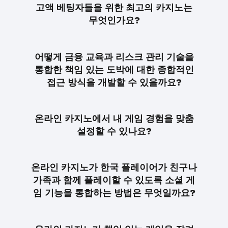
고액 베팅자들을 위한 최고의 카지노는
무엇인가요?
어떻게 금융 교육과 리스크 관리 기술을
통합한 책임 있는 도박에 대한 종합적인
접근 방식을 개발할 수 있을까요?
온라인 카지노에서 내 게임 경험을 맞춤
설정할 수 있나요?
온라인 카지노가 한국 플레이어가 친구나
가족과 함께 플레이할 수 있도록 소셜 게
임 기능을 통합하는 방법은 무엇일까요?