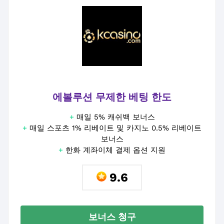
에볼루션 무제한 베팅 한도
+
매일 5% 캐쉬백 보너스
+
매일 스포츠 1% 리베이트 및 카지노 0.5% 리베이트
보너스
+
한화 계좌이체 결제 옵션 지원
9.6
보너스 청구