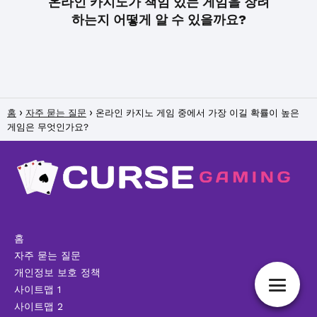
온라인 카지노가 책임 있는 게임을 장려
하는지 어떻게 알 수 있을까요?
홈
자주 묻는 질문
온라인 카지노 게임 중에서 가장 이길 확률이 높은
게임은 무엇인가요?
홈
자주 묻는 질문
개인정보 보호 정책
사이트맵 1
사이트맵 2