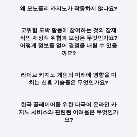
왜 모노폴리 카지노가 작동하지 않나요?
고위험 도박 활동에 참여하는 것의 잠재
적인 재정적 위험과 보상은 무엇인가요?
어떻게 정보를 얻어 결정을 내릴 수 있을
까요?
라이브 카지노 게임의 미래에 영향을 미
치는 신흥 기술들은 무엇인가요?
한국 플레이어를 위한 다국어 온라인 카
지노 서비스와 관련된 어려움은 무엇인가
요?