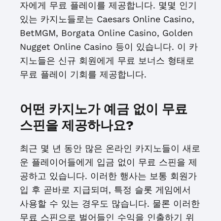
자에게 무료 플레이를 제공합니다. 몇몇 인기
있는 카지노들로는 Caesars Online Casino,
BetMGM, Borgata Online Casino, Golden
Nugget Online Casino 등이 있습니다. 이 카
지노들은 신규 회원에게 무료 보너스 형태로
무료 플레이 기회를 제공합니다.
어떤 카지노가 예금 없이 무료
스핀을 제공하나요?
최근 몇 년 동안 많은 온라인 카지노들이 새로
운 플레이어들에게 입금 없이 무료 스핀을 제
공하고 있습니다. 이러한 행사는 보통 회원가
입 후 곧바로 지급되며, 특정 슬롯 게임에서
사용할 수 있는 경우도 많습니다. 물론 이러한
무료 스핀으로 벌어들인 수익을 인출하기 위