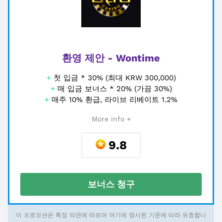
환영 제안 - Wontime
+
첫 입금 * 30% (최대 KRW 300,000)
+
매 입금 보너스 * 20% (가끔 30%)
+
매주 10% 환급, 라이브 리베이트 1.2%
More info +
9.8
보너스 청구
이 프로모션은 특정 약관에 따르며 여기에 명시된 기준에 따라 유효합니