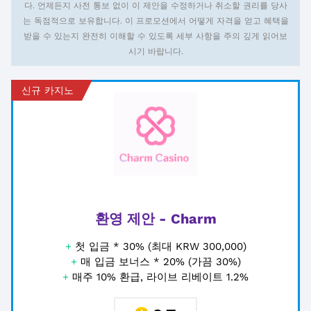
다. 언제든지 사전 통보 없이 이 제안을 수정하거나 취소할 권리를 당사
는 독점적으로 보유합니다. 이 프로모션에서 어떻게 자격을 얻고 혜택을
받을 수 있는지 완전히 이해할 수 있도록 세부 사항을 주의 깊게 읽어보
시기 바랍니다.
신규 카지노
환영 제안 - Charm
+
첫 입금 * 30% (최대 KRW 300,000)
+
매 입금 보너스 * 20% (가끔 30%)
+
매주 10% 환급, 라이브 리베이트 1.2%