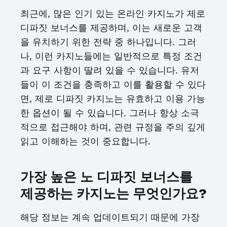
최근에, 많은 인기 있는 온라인 카지노가 제로
디파짓 보너스를 제공하며, 이는 새로운 고객
을 유치하기 위한 전략 중 하나입니다. 그러
나, 이런 카지노들에는 일반적으로 특정 조건
과 요구 사항이 딸려 있을 수 있습니다. 유저
들이 이 조건을 충족하고 이를 활용할 수 있다
면, 제로 디파짓 카지노는 유효하고 이용 가능
한 옵션이 될 수 있습니다. 그러나 항상 소극
적으로 접근해야 하며, 관련 규정을 주의 깊게
읽고 이해하는 것이 중요합니다.
가장 높은 노 디파짓 보너스를
제공하는 카지노는 무엇인가요?
해당 정보는 계속 업데이트되기 때문에 가장