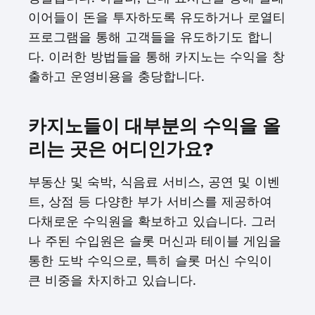
이어들이 돈을 투자하도록 유도하거나 로열티
프로그램을 통해 고객들을 유도하기도 합니
다. 이러한 방법들을 통해 카지노는 수익을 창
출하고 운영비용을 충당합니다.
카지노들이 대부분의 수익을 올
리는 곳은 어디인가요?
부동산 및 숙박, 식음료 서비스, 공연 및 이벤
트, 상점 등 다양한 부가 서비스를 제공하여
다채로운 수익원을 확보하고 있습니다. 그러
나 주된 수입원은 슬롯 머신과 테이블 게임을
통한 도박 수익으로, 특히 슬롯 머신 수익이
큰 비중을 차지하고 있습니다.