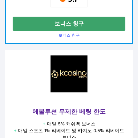
보너스 청구
보너스 청구
에볼루션 무제한 베팅 한도
+
매일 5% 캐쉬백 보너스
+
매일 스포츠 1% 리베이트 및 카지노 0.5% 리베이트
보너스