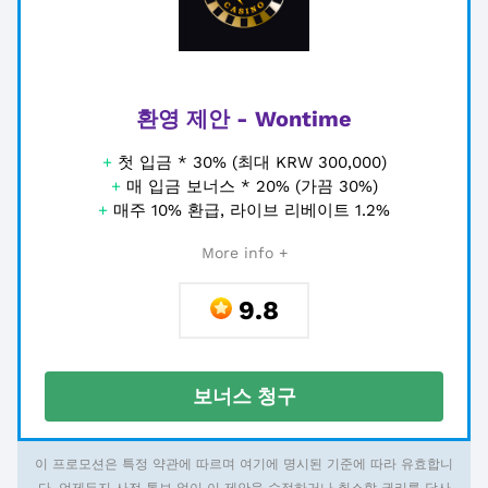
환영 제안 - Wontime
+
첫 입금 * 30% (최대 KRW 300,000)
+
매 입금 보너스 * 20% (가끔 30%)
+
매주 10% 환급, 라이브 리베이트 1.2%
More info +
9.8
보너스 청구
이 프로모션은 특정 약관에 따르며 여기에 명시된 기준에 따라 유효합니