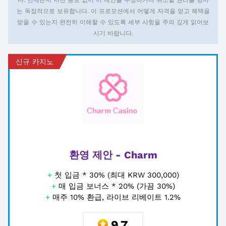
다. 언제든지 사전 통보 없이 이 제안을 수정하거나 취소할 권리를 당사
는 독점적으로 보유합니다. 이 프로모션에서 어떻게 자격을 얻고 혜택을
받을 수 있는지 완전히 이해할 수 있도록 세부 사항을 주의 깊게 읽어보
시기 바랍니다.
신규 카지노
환영 제안 - Charm
+
첫 입금 * 30% (최대 KRW 300,000)
+
매 입금 보너스 * 20% (가끔 30%)
+
매주 10% 환급, 라이브 리베이트 1.2%
9.7