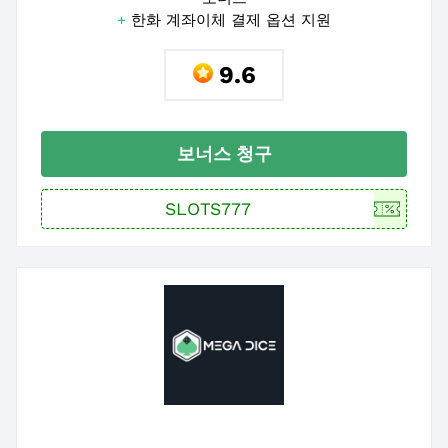
+
한화 계좌이체 결제 옵션 지원
9.6
보너스 청구