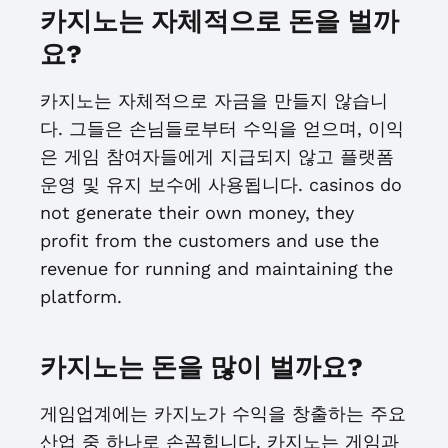
카지노는 자체적으로 돈을 벌까
요?
카지노는 자체적으로 자금을 만들지 않습니
다. 그들은 손님들로부터 수익을 얻으며, 이익
은 게임 참여자들에게 지급되지 않고 플랫폼
운영 및 유지 보수에 사용됩니다. casinos do
not generate their own money, they
profit from the customers and use the
revenue for running and maintaining the
platform.
카지노는 돈을 많이 벌까요?
게임업계에는 카지노가 수익을 창출하는 주요
산업 중 하나로 손꼽힙니다. 카지노는 게임과