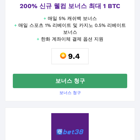
200% 신규 웰컴 보너스 최대 1 BTC
+
매일 5% 캐쉬백 보너스
+
매일 스포츠 1% 리베이트 및 카지노 0.5% 리베이트
보너스
+
한화 계좌이체 결제 옵션 지원
9.4
보너스 청구
보너스 청구