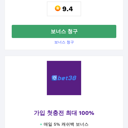
9.4
보너스 청구
보너스 청구
가입 첫충전 최대 100%
+
매일 5% 캐쉬백 보너스