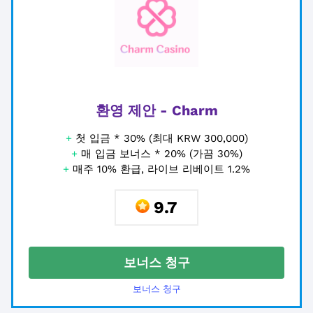
환영 제안 - Charm
+
첫 입금 * 30% (최대 KRW 300,000)
+
매 입금 보너스 * 20% (가끔 30%)
+
매주 10% 환급, 라이브 리베이트 1.2%
9.7
보너스 청구
보너스 청구