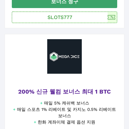
보너스 청구
200% 신규 웰컴 보너스 최대 1 BTC
+
매일 5% 캐쉬백 보너스
+
매일 스포츠 1% 리베이트 및 카지노 0.5% 리베이트
보너스
+
한화 계좌이체 결제 옵션 지원