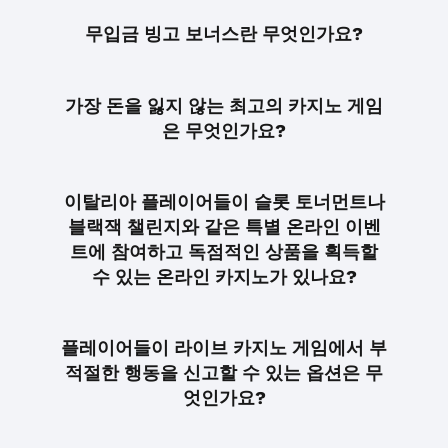
무입금 빙고 보너스란 무엇인가요?
가장 돈을 잃지 않는 최고의 카지노 게임
은 무엇인가요?
이탈리아 플레이어들이 슬롯 토너먼트나
블랙잭 챌린지와 같은 특별 온라인 이벤
트에 참여하고 독점적인 상품을 획득할
수 있는 온라인 카지노가 있나요?
플레이어들이 라이브 카지노 게임에서 부
적절한 행동을 신고할 수 있는 옵션은 무
엇인가요?