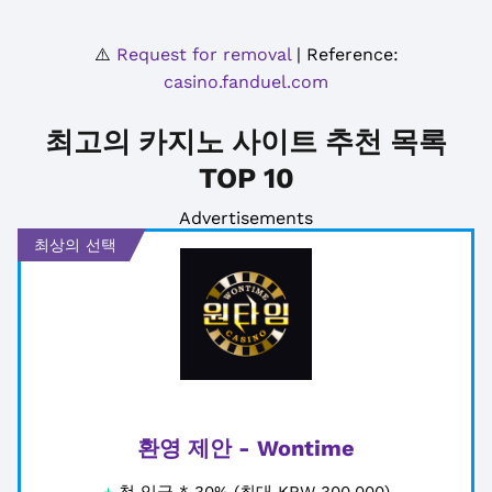
⚠️
Request for removal
| Reference:
casino.fanduel.com
최고의 카지노 사이트 추천 목록
TOP 10
Advertisements
최상의 선택
환영 제안 - Wontime