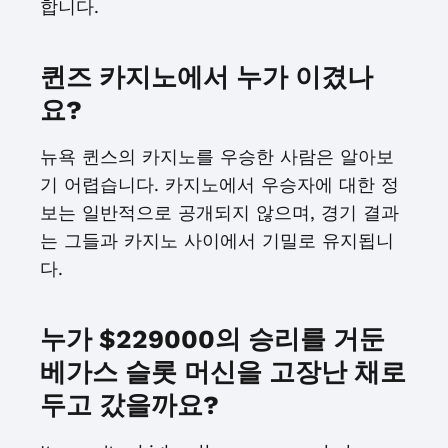
합니다.
퀸즈 카지노에서 누가 이겼나
요?
뉴욕 퀸스의 카지노를 우승한 사람은 알아보
기 어렵습니다. 카지노에서 우승자에 대한 정
보는 일반적으로 공개되지 않으며, 경기 결과
는 그들과 카지노 사이에서 기밀로 유지됩니
다.
누가 $229000의 승리를 거둔
베가스 슬롯 머신을 고장난 채로
두고 갔을까요?