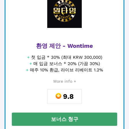
환영 제안 - Wontime
+
첫 입금 * 30% (최대 KRW 300,000)
+
매 입금 보너스 * 20% (가끔 30%)
+
매주 10% 환급, 라이브 리베이트 1.2%
More info +
9.8
보너스 청구