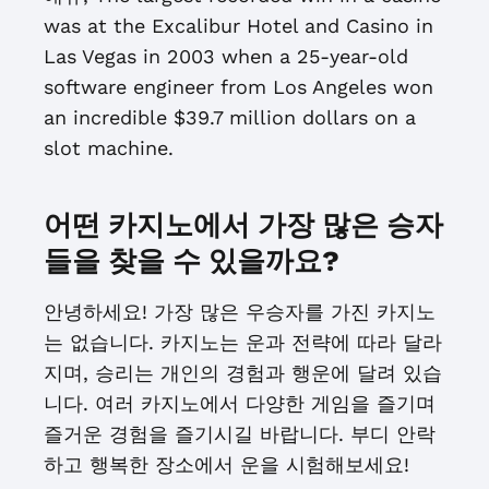
was at the Excalibur Hotel and Casino in
Las Vegas in 2003 when a 25-year-old
software engineer from Los Angeles won
an incredible $39.7 million dollars on a
slot machine.
어떤 카지노에서 가장 많은 승자
들을 찾을 수 있을까요?
안녕하세요! 가장 많은 우승자를 가진 카지노
는 없습니다. 카지노는 운과 전략에 따라 달라
지며, 승리는 개인의 경험과 행운에 달려 있습
니다. 여러 카지노에서 다양한 게임을 즐기며
즐거운 경험을 즐기시길 바랍니다. 부디 안락
하고 행복한 장소에서 운을 시험해보세요!