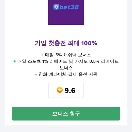
가입 첫충전 최대 100%
+
매일 5% 캐쉬백 보너스
+
매일 스포츠 1% 리베이트 및 카지노 0.5% 리베이트
보너스
+
한화 계좌이체 결제 옵션 지원
9.6
보너스 청구