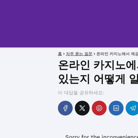
홈
자주 묻는 질문
온라인 카지노에서 제공
온라인 카지노에
있는지 어떻게 알
이 대답을 공유하세요:
Sorry for the inconvenience