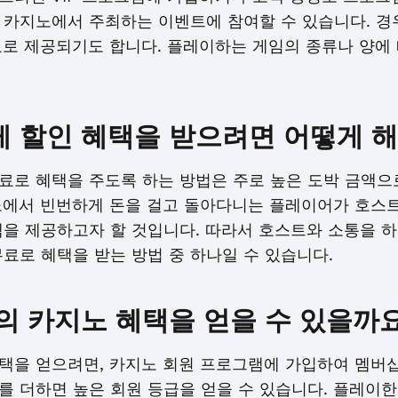
 카지노에서 주최하는 이벤트에 참여할 수 있습니다. 경
료로 제공되기도 합니다. 플레이하는 게임의 종류나 양에 
 할인 혜택을 받으려면 어떻게 해
료로 혜택을 주도록 하는 방법은 주로 높은 도박 금액으
노에서 빈번하게 돈을 걸고 돌아다니는 플레이어가 호스트
택을 제공하고자 할 것입니다. 따라서 호스트와 소통을 
료로 혜택을 받는 방법 중 하나일 수 있습니다.
의 카지노 혜택을 얻을 수 있을까
택을 얻으려면, 카지노 회원 프로그램에 가입하여 멤버십
를 더하면 높은 회원 등급을 얻을 수 있습니다. 플레이한