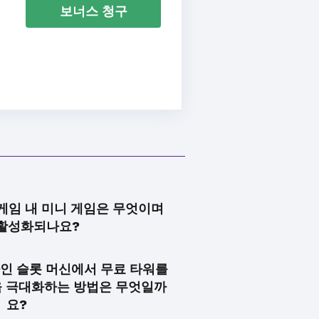
보너스 청구
게임 내 미니 게임은 무엇이며
활성화되나요?
인 슬롯 머신에서 무료 타워를
 극대화하는 방법은 무엇일까
요?