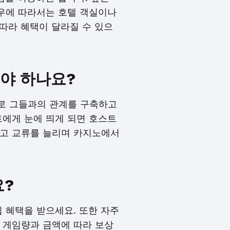
우에 따라서는 호텔 객실이나
따라 혜택이 달라질 수 있으
야 하나요?
로 그들과의 관계를 구축하고
에게 눈에 띄게 되면 호스트
하고 교류를 늘리며 카지노에서
요?
 혜택을 받으세요. 또한 자주
 게임량과 금액에 따라 보상