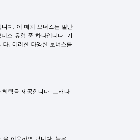
니다. 이 매치 보너스는 일반
너스 유형 중 하나입니다. 기
니다. 이러한 다양한 보너스를
한 혜택을 제공합니다. 그러나
램을 이용하면 됩니다. 높은