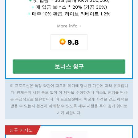
+
첫 입금 * 30% (최대 KRW 300,000)
+
매 입금 보너스 * 20% (가끔 30%)
+
매주 10% 환급, 라이브 리베이트 1.2%
More info +
9.8
보너스 청구
이 프로모션은 특정 약관에 따르며 여기에 명시된 기준에 따라 유효합니
다. 언제든지 사전 통보 없이 이 제안을 수정하거나 취소할 권리를 당사
는 독점적으로 보유합니다. 이 프로모션에서 어떻게 자격을 얻고 혜택을
받을 수 있는지 완전히 이해할 수 있도록 세부 사항을 주의 깊게 읽어보
시기 바랍니다.
신규 카지노