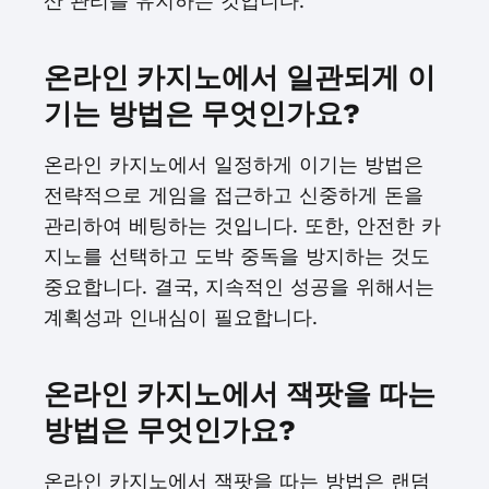
산 관리를 유지하는 것입니다.
온라인 카지노에서 일관되게 이
기는 방법은 무엇인가요?
온라인 카지노에서 일정하게 이기는 방법은
전략적으로 게임을 접근하고 신중하게 돈을
관리하여 베팅하는 것입니다. 또한, 안전한 카
지노를 선택하고 도박 중독을 방지하는 것도
중요합니다. 결국, 지속적인 성공을 위해서는
계획성과 인내심이 필요합니다.
온라인 카지노에서 잭팟을 따는
방법은 무엇인가요?
온라인 카지노에서 잭팟을 따는 방법은 랜덤