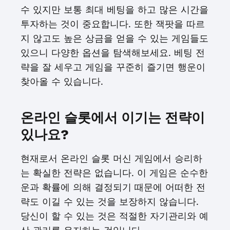
수 있지만 보통 최대 베팅을 하고 많은 시간을
투자하는 것이 중요합니다. 또한 잭팟을 따르
지 않고도 높은 상금을 얻을 수 있는 게임들도
있으니 다양한 옵션을 탐색해보세요. 베팅 전
략을 잘 세우고 게임을 꾸준히 즐기면 행운이
찾아올 수 있습니다.
온라인 슬롯에서 이기는 전략이
있나요?
현재로서 온라인 슬롯 머신 게임에서 승리하
는 확실한 전략은 없습니다. 이 게임은 순수한
운과 확률에 의해 결정되기 때문에 어떠한 전
략도 이길 수 있는 것을 보장하지 않습니다.
당신이 할 수 있는 것은 적절한 자기관리와 예