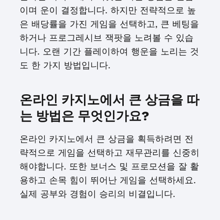
이며 운이 결정합니다. 하지만 전략적으로 높
은 배당률을 가진 게임을 선택하고, 큰 베팅을
하거나 프로그레시브 잭팟을 노려볼 수 있습
니다. 오랜 기간 플레이하여 행운을 노리는 것
도 한 가지 방법입니다.
온라인 카지노에서 큰 상금을 따
는 방법은 무엇인가요?
온라인 카지노에서 큰 상금을 획득하려면 전
략적으로 게임을 선택하고 재무관리를 신중히
해야합니다. 또한 보너스 및 프로모션을 잘 활
용하고 손목 힘이 뛰어난 게임을 선택하세요.
실제 공부와 경험이 승리의 비결입니다.