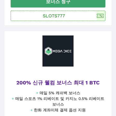
보너스 청구
200% 신규 웰컴 보너스 최대 1 BTC
+
매일 5% 캐쉬백 보너스
+
매일 스포츠 1% 리베이트 및 카지노 0.5% 리베이트
보너스
+
한화 계좌이체 결제 옵션 지원