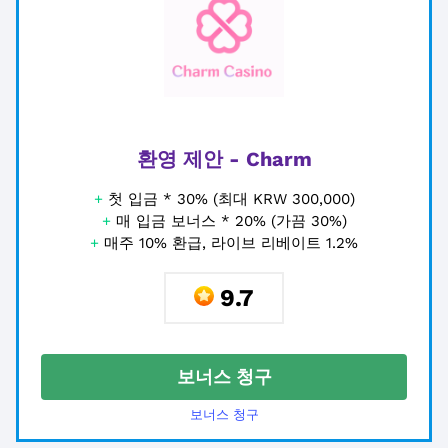
환영 제안 - Charm
+
첫 입금 * 30% (최대 KRW 300,000)
+
매 입금 보너스 * 20% (가끔 30%)
+
매주 10% 환급, 라이브 리베이트 1.2%
9.7
보너스 청구
보너스 청구