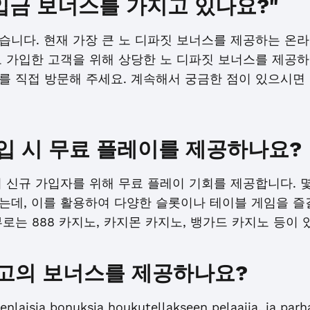
무입금 보너스를 가지고 있나요?"
니다. 현재 가장 큰 노 디파짓 보너스를 제공하는 온라
로 가입한 고객을 위해 상당한 노 디파짓 보너스를 제공하
를 직접 방문해 주세요. 계속해서 궁금한 점이 있으시면
입 시 무료 플레이를 제공하나요?
 신규 가입자를 위해 무료 플레이 기회를 제공합니다. 
는데, 이를 활용하여 다양한 슬롯이나 테이블 게임을 즐길
로는 888 카지노, 카지몬 카지노, 뱅가드 카지노 등이 
고의 보너스를 제공하나요?
enlaisia bonuksia houkutellakseen pelaajia, ja pa