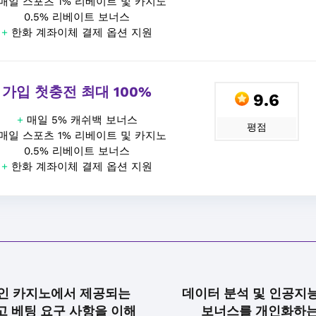
매일 스포츠 1% 리베이트 및 카지노
0.5% 리베이트 보너스
+
한화 계좌이체 결제 옵션 지원
가입 첫충전 최대 100%
9.6
+
매일 5% 캐쉬백 보너스
평점
매일 스포츠 1% 리베이트 및 카지노
0.5% 리베이트 보너스
+
한화 계좌이체 결제 옵션 지원
인 카지노에서 제공되는
데이터 분석 및 인공지
 베팅 요구 사항을 이해
보너스를 개인화하는