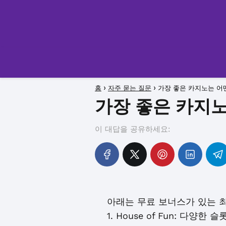
홈
자주 묻는 질문
가장 좋은 카지노는 어
가장 좋은 카지
이 대답을 공유하세요:
아래는 무료 보너스가 있는 
1. House of Fun: 다양