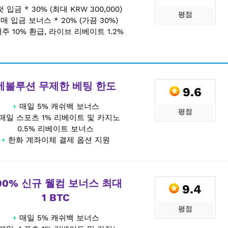
첫 입금 * 30% (최대 KRW 300,000)
평점
+
매 입금 보너스 * 20% (가끔 30%)
주 10% 환급, 라이브 리베이트 1.2%
에볼루션 무제한 베팅 한도
9.6
+
매일 5% 캐쉬백 보너스
평점
매일 스포츠 1% 리베이트 및 카지노
0.5% 리베이트 보너스
+
한화 계좌이체 결제 옵션 지원
00% 신규 웰컴 보너스 최대
9.4
1 BTC
평점
+
매일 5% 캐쉬백 보너스