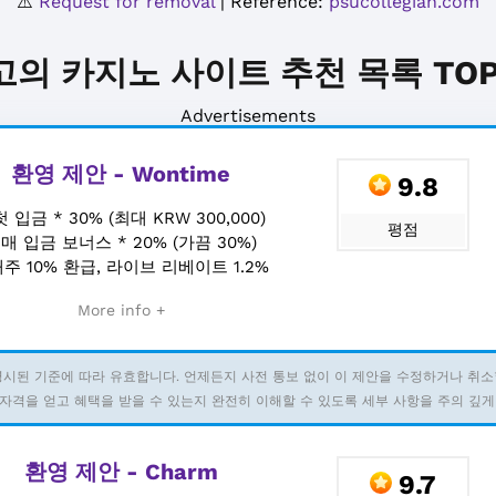
⚠️
Request for removal
| Reference:
psucollegian.com
고의 카지노 사이트 추천 목록 TOP 
Advertisements
환영 제안 - Wontime
9.8
첫 입금 * 30% (최대 KRW 300,000)
평점
+
매 입금 보너스 * 20% (가끔 30%)
주 10% 환급, 라이브 리베이트 1.2%
More info +
명시된 기준에 따라 유효합니다. 언제든지 사전 통보 없이 이 제안을 수정하거나 취소
자격을 얻고 혜택을 받을 수 있는지 완전히 이해할 수 있도록 세부 사항을 주의 깊게
환영 제안 - Charm
9.7