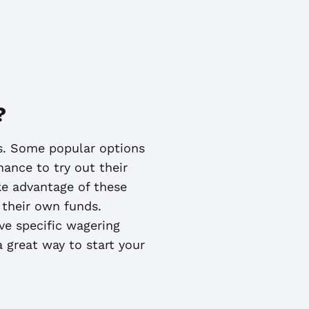
?
s. Some popular options
hance to try out their
ke advantage of these
 their own funds.
e specific wagering
 great way to start your