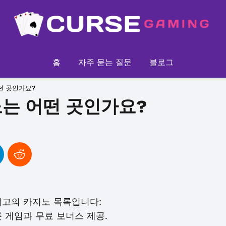
홈
자주 묻는 질문
블로그
떤 곳인가요?
노는 어떤 곳인가요?
최고의 카지노 목록입니다:
한 슬롯 게임과 무료 보너스 제공.