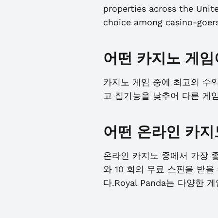
properties across the Unit
choice among casino-goers
어떤 카지노 게임
카지노 게임 중에 최고의 수
고 집기능을 낮추어 다른 게임들
어떤 온라인 카지
온라인 카지노 중에서 가장 좋은
와 10 회의 무료 스핀을 받
다.Royal Panda는 다양