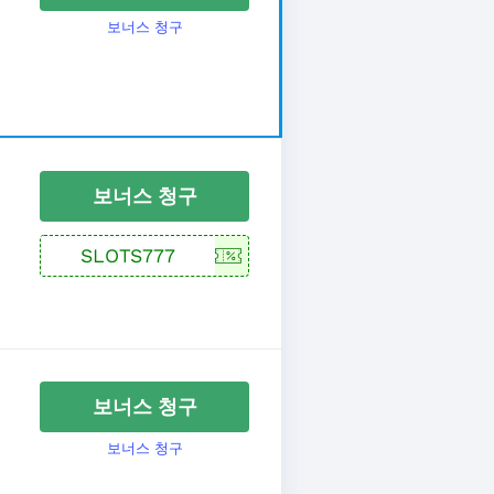
보너스 청구
보너스 청구
보너스 청구
보너스 청구