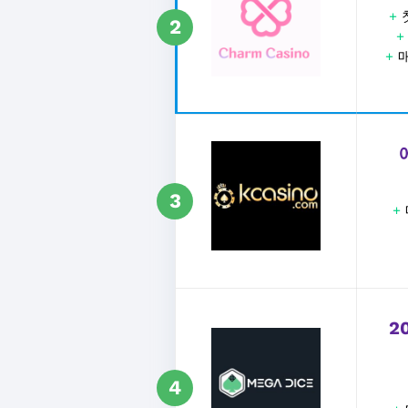
+
2
+
매
3
+
2
4