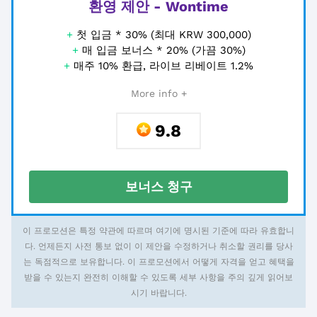
환영 제안 - Wontime
+
첫 입금 * 30% (최대 KRW 300,000)
+
매 입금 보너스 * 20% (가끔 30%)
+
매주 10% 환급, 라이브 리베이트 1.2%
More info +
9.8
보너스 청구
이 프로모션은 특정 약관에 따르며 여기에 명시된 기준에 따라 유효합니
다. 언제든지 사전 통보 없이 이 제안을 수정하거나 취소할 권리를 당사
는 독점적으로 보유합니다. 이 프로모션에서 어떻게 자격을 얻고 혜택을
받을 수 있는지 완전히 이해할 수 있도록 세부 사항을 주의 깊게 읽어보
시기 바랍니다.