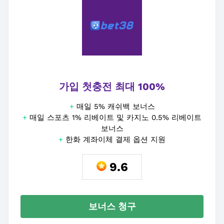
가입 첫충전 최대 100%
+
매일 5% 캐쉬백 보너스
+
매일 스포츠 1% 리베이트 및 카지노 0.5% 리베이트
보너스
+
한화 계좌이체 결제 옵션 지원
9.6
보너스 청구