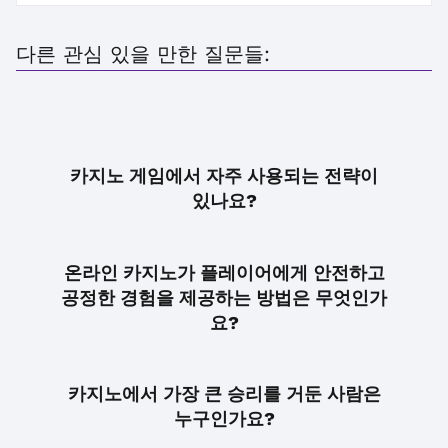
다른 관심 있을 만한 질문들:
카지노 게임에서 자주 사용되는 전략이
있나요?
온라인 카지노가 플레이어에게 안전하고
공정한 경험을 제공하는 방법은 무엇인가
요?
카지노에서 가장 큰 승리를 거둔 사람은
누구인가요?