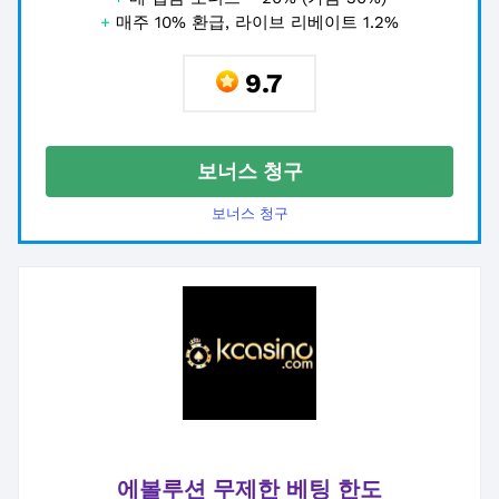
+
매주 10% 환급, 라이브 리베이트 1.2%
9.7
보너스 청구
보너스 청구
에볼루션 무제한 베팅 한도