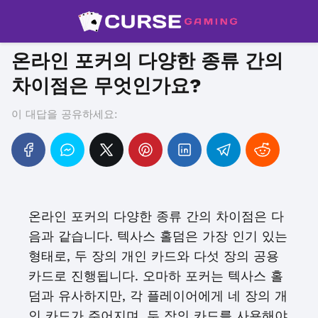
온라인 포커의 다양한 종류 간의
차이점은 무엇인가요?
이 대답을 공유하세요:
온라인 포커의 다양한 종류 간의 차이점은 다
음과 같습니다. 텍사스 홀덤은 가장 인기 있는
형태로, 두 장의 개인 카드와 다섯 장의 공용
카드로 진행됩니다. 오마하 포커는 텍사스 홀
덤과 유사하지만, 각 플레이어에게 네 장의 개
인 카드가 주어지며, 두 장의 카드를 사용해야