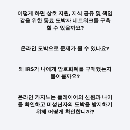
어떻게 하면 상호 지원, 지식 공유 및 책임
감을 위한 동료 도박자 네트워크를 구축
할 수 있을까요?
온라인 도박으로 문제가 될 수 있나요?
왜 IRS가 나에게 암호화폐를 구매했는지
물어볼까요?
온라인 카지노는 플레이어의 신원과 나이
를 확인하고 미성년자의 도박을 방지하기
위해 어떻게 확인합니까?