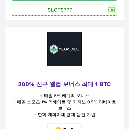
200% 신규 웰컴 보너스 최대 1 BTC
+
매일 5% 캐쉬백 보너스
+
매일 스포츠 1% 리베이트 및 카지노 0.5% 리베이트
보너스
+
한화 계좌이체 결제 옵션 지원