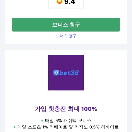
9.4
보너스 청구
보너스 청구
가입 첫충전 최대 100%
+
매일 5% 캐쉬백 보너스
+
매일 스포츠 1% 리베이트 및 카지노 0.5% 리베이트