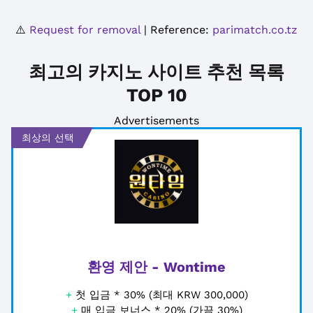
⚠️
Request for removal
| Reference:
parimatch.co.tz
최고의 카지노 사이트 추천 목록
TOP 10
Advertisements
최상의 선택
환영 제안 - Wontime
+
첫 입금 * 30% (최대 KRW 300,000)
+
매 입금 보너스 * 20% (가끔 30%)