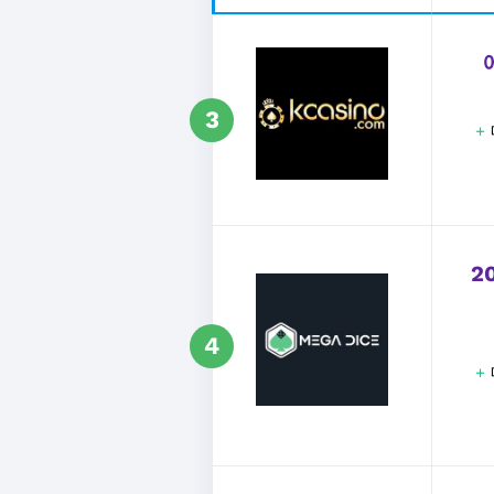
3
+
2
4
+