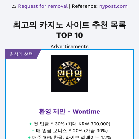
⚠️
Request for removal
| Reference:
nypost.com
최고의 카지노 사이트 추천 목록
TOP 10
Advertisements
최상의 선택
환영 제안 - Wontime
+
첫 입금 * 30% (최대 KRW 300,000)
+
매 입금 보너스 * 20% (가끔 30%)
+
매주 10% 환급, 라이브 리베이트 1.2%