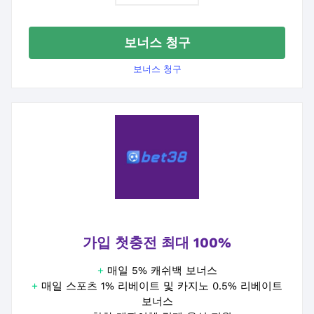
보너스 청구
보너스 청구
가입 첫충전 최대 100%
+
매일 5% 캐쉬백 보너스
+
매일 스포츠 1% 리베이트 및 카지노 0.5% 리베이트
보너스