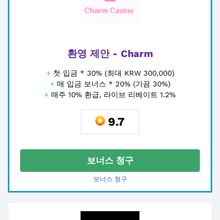
환영 제안 - Charm
+
첫 입금 * 30% (최대 KRW 300,000)
+
매 입금 보너스 * 20% (가끔 30%)
+
매주 10% 환급, 라이브 리베이트 1.2%
9.7
보너스 청구
보너스 청구