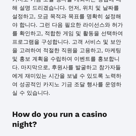
해 설명 드리겠습니다. 먼저, 위치 및 날짜를
설정하고, 모금 목적과 목표를 명확히 설정해
야 합니다. 그런 다음 필요한 라이선스와 허가
를 확인하고, 적합한 게임 및 활동을 선택하여
프로그램을 구성합니다. 고객 서비스 및 보안
을 고려하여 적절한 직원을 고용하고, 마케팅
및 홍보 계획을 수립하여 이벤트를 홍보합니
다. 마지막으로, 후원사를 발굴하고 참가자들
에게 재미있는 시간을 보낼 수 있도록 노력하
여 성공적인 카지노 기금 조달 행사를 운영하
실 수 있습니다.
How do you run a casino
night?