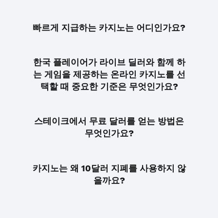
빠르게 지급하는 카지노는 어디인가요?
한국 플레이어가 라이브 딜러와 함께 하
는 게임을 제공하는 온라인 카지노를 선
택할 때 중요한 기준은 무엇인가요?
스테이크에서 무료 달러를 얻는 방법은
무엇인가요?
카지노는 왜 10달러 지폐를 사용하지 않
을까요?