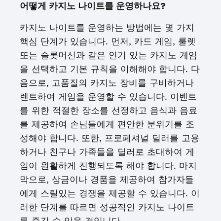
어떻게 카지노 나이트를 운영하나요?
카지노 나이트를 운영하는 방법에는 몇 가지
핵심 단계가 있습니다. 먼저, 카드 게임, 룰렛
또는 슬롯머신과 같은 인기 있는 카지노 게임
을 선택하고 기본 규칙을 이해해야 합니다. 다
음으로, 고품질의 카지노 장비를 구비하거나
렌트하여 게임을 운영할 수 있습니다. 이벤트
를 위한 적절한 장소를 선정하고 음식과 음료
를 제공하여 손님들에게 편안한 분위기를 조
성해야 합니다. 또한, 프로페셔널 딜러를 고용
하거나 친구나 가족들을 딜러로 초대하여 게
임이 원활하게 진행되도록 해야 합니다. 마지
막으로, 상금이나 경품을 제공하여 참가자들
에게 스릴있는 경쟁을 제공할 수 있습니다. 이
러한 단계를 따르면 성공적인 카지노 나이트
를 즐길 수 있을 것입니다.