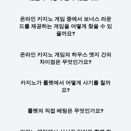
온라인 카지노 게임 중에서 보너스 라운
드를 제공하는 게임을 어떻게 찾을 수 있
을까요?
온라인 카지노 게임의 하우스 엣지 간의
차이점은 무엇인가요?
카지노가 룰렛에서 어떻게 사기를 칠까
요?
룰렛의 직접 베팅은 무엇인가요?