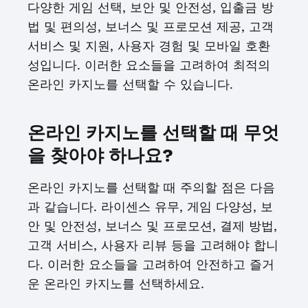
다양한 게임 선택, 보안 및 안전성, 입출금 방
법 및 편의성, 보너스 및 프로모션 제공, 고객
서비스 및 지원, 사용자 경험 및 모바일 호환
성입니다. 이러한 요소들을 고려하여 최적의
온라인 카지노를 선택할 수 있습니다.
온라인 카지노를 선택할 때 무엇
을 찾아야 하나요?
온라인 카지노를 선택할 때 주의할 점은 다음
과 같습니다. 라이센스 유무, 게임 다양성, 보
안 및 안전성, 보너스 및 프로모션, 결제 방법,
고객 서비스, 사용자 리뷰 등을 고려해야 합니
다. 이러한 요소들을 고려하여 안전하고 즐거
운 온라인 카지노를 선택하세요.