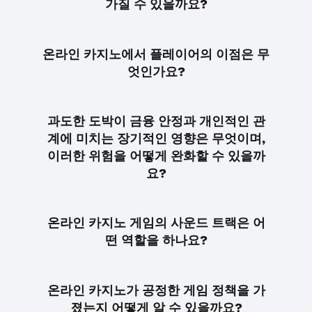
가질 수 있을까요?
온라인 카지노에서 플레이어의 이점은 무
엇인가요?
과도한 도박이 금융 안정과 개인적인 관
계에 미치는 장기적인 영향은 무엇이며,
이러한 위험을 어떻게 완화할 수 있을까
요?
온라인 카지노 게임의 사운드 트랙은 어
떤 역할을 하나요?
온라인 카지노가 공정한 게임 정책을 가
졌는지 어떻게 알 수 있을까요?