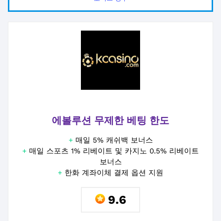
에볼루션 무제한 베팅 한도
+
매일 5% 캐쉬백 보너스
+
매일 스포츠 1% 리베이트 및 카지노 0.5% 리베이트
보너스
+
한화 계좌이체 결제 옵션 지원
9.6