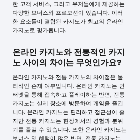
한 고객 서비스, 그리고 유저들에게 제공하는
다양한 보너스와 프로모션이 있습니다. 이러
한 요소들이 결합된 카지노가 최고의 온라인
카지노로 평가됩니다.
온라인 카지노와 전통적인 카지
노 사이의 차이는 무엇인가요?
온라인 카지노와 전통 카지노의 차이점은 물
리적인 존재 여부입니다. 온라인 카지노는 인
터넷을 통해 접속하고 플레이하는 반면, 전통
카지노는 실제 장소에 방문하여 게임을 즐깁
니다. 온라인 카지노는 편리하고 접근성이 좋
지만 전통 카지노는 현장에서의 경험과 분위
기를 즐길 수 있습니다. 또한 온라인 카지노는
보너스 및 혜택이 많은 반면, 전통 카지노는