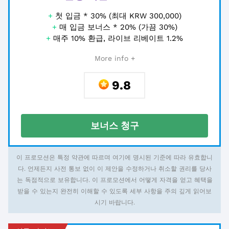
+
첫 입금 * 30% (최대 KRW 300,000)
+
매 입금 보너스 * 20% (가끔 30%)
+
매주 10% 환급, 라이브 리베이트 1.2%
More info +
9.8
보너스 청구
이 프로모션은 특정 약관에 따르며 여기에 명시된 기준에 따라 유효합니
다. 언제든지 사전 통보 없이 이 제안을 수정하거나 취소할 권리를 당사
는 독점적으로 보유합니다. 이 프로모션에서 어떻게 자격을 얻고 혜택을
받을 수 있는지 완전히 이해할 수 있도록 세부 사항을 주의 깊게 읽어보
시기 바랍니다.