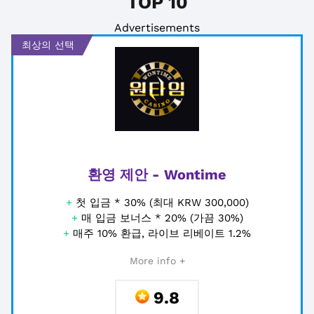
TOP 10
Advertisements
최상의 선택
환영 제안 - Wontime
+
첫 입금 * 30% (최대 KRW 300,000)
+
매 입금 보너스 * 20% (가끔 30%)
+
매주 10% 환급, 라이브 리베이트 1.2%
More info +
9.8