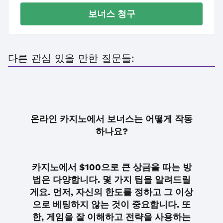
보너스 청구
다른 관심 있을 만한 질문들:
온라인 카지노에서 보너스는 어떻게 작동
하나요?
카지노에서 $100으로 큰 상금을 따는 방
법은 다양합니다. 몇 가지 팁을 알려드릴
게요. 먼저, 자신의 한도를 정하고 그 이상
으로 베팅하지 않는 것이 중요합니다. 또
한, 게임을 잘 이해하고 전략을 사용하는