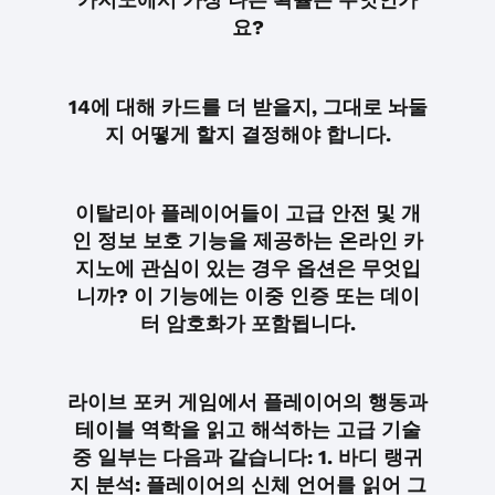
요?
14에 대해 카드를 더 받을지, 그대로 놔둘
지 어떻게 할지 결정해야 합니다.
이탈리아 플레이어들이 고급 안전 및 개
인 정보 보호 기능을 제공하는 온라인 카
지노에 관심이 있는 경우 옵션은 무엇입
니까? 이 기능에는 이중 인증 또는 데이
터 암호화가 포함됩니다.
라이브 포커 게임에서 플레이어의 행동과
테이블 역학을 읽고 해석하는 고급 기술
중 일부는 다음과 같습니다: 1. 바디 랭귀
지 분석: 플레이어의 신체 언어를 읽어 그