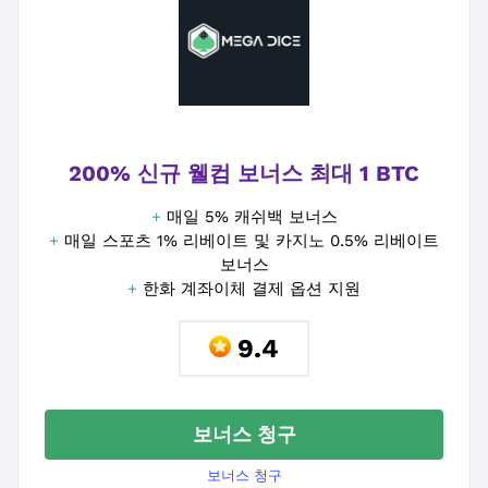
200% 신규 웰컴 보너스 최대 1 BTC
+
매일 5% 캐쉬백 보너스
+
매일 스포츠 1% 리베이트 및 카지노 0.5% 리베이트
보너스
+
한화 계좌이체 결제 옵션 지원
9.4
보너스 청구
보너스 청구