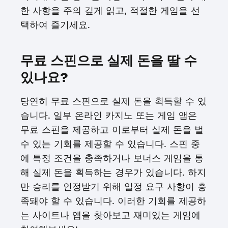
한 사항을 주의 깊게 읽고, 적절한 게임을 선
택하여 즐기세요.
무료 스핀으로 실제 돈을 딸 수
있나요?
당연히 무료 스핀으로 실제 돈을 획득할 수 있
습니다. 일부 온라인 카지노 또는 게임 앱은
무료 스핀을 제공하고 이로부터 실제 돈을 벌
수 있는 기회를 제공할 수 있습니다. 스핀 중
에 특정 조건을 충족하거나 보너스 게임을 통
해 실제 돈을 획득하는 경우가 있습니다. 하지
만 승리를 인정받기 위해 일정 요구 사항이 충
족돼야 할 수 있습니다. 이러한 기회를 제공하
는 사이트나 앱을 찾아보고 재미있는 게임에