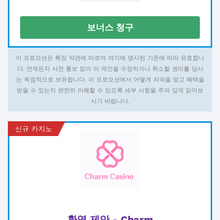
보너스 청구
이 프로모션은 특정 약관에 따르며 여기에 명시된 기준에 따라 유효합니
다. 언제든지 사전 통보 없이 이 제안을 수정하거나 취소할 권리를 당사
는 독점적으로 보유합니다. 이 프로모션에서 어떻게 자격을 얻고 혜택을
받을 수 있는지 완전히 이해할 수 있도록 세부 사항을 주의 깊게 읽어보
시기 바랍니다.
신규 카지노
환영 제안 - Charm