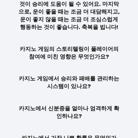
것이 승리에 도움이 될 수 있어요. 마지막
으로, 운이 좋을 때는 조금 더 대담해지고,
운이 좋지 않을 때는 조금 더 조심스럽게
행동하는 것이 좋습니다. 축복을 빕니다!
카지노 게임의 스토리텔링이 플레이어의
참여에 미친 영향은 무엇인가요?
카지노 게임에서 승리와 패배를 관리하는
시스템이 있나요?
카지노에서 신분증을 얼마나 엄격하게 확
인하나요?
카지노에서 가장 나쁜 확률은 무엇인가