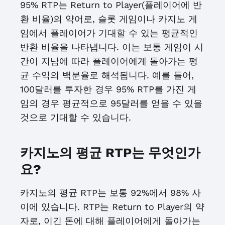
95% RTP는 Return to Player(플레이어에 반
환 비율)의 약어로, 슬롯 게임이나 카지노 게
임에서 플레이어가 기대할 수 있는 평균적인
반환 비율을 나타냅니다. 이는 보통 게임이 시
간이 지남에 따라 플레이어에게 돌아가는 평
균 수익의 백분율로 해석됩니다. 예를 들어,
100달러를 투자한 경우 95% RTP를 가진 게
임의 경우 평균적으로 95달러를 얻을 수 있을
것으로 기대할 수 있습니다.
카지노의 평균 RTP는 무엇인가
요?
카지노의 평균 RTP는 보통 92%에서 98% 사
이에 있습니다. RTP는 Return to Player의 약
자로, 이긴 돈에 대해 플레이어에게 돌아가는