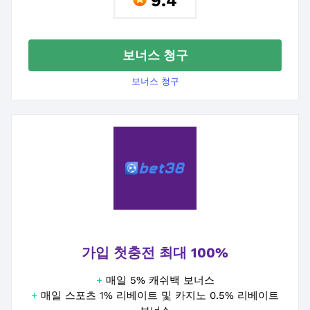
9.4
보너스 청구
보너스 청구
가입 첫충전 최대 100%
+
매일 5% 캐쉬백 보너스
+
매일 스포츠 1% 리베이트 및 카지노 0.5% 리베이트