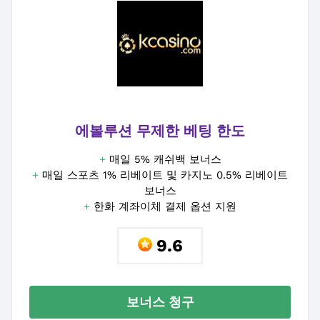
에볼루션 무제한 베팅 한도
+
매일 5% 캐쉬백 보너스
+
매일 스포츠 1% 리베이트 및 카지노 0.5% 리베이트
보너스
+
한화 계좌이체 결제 옵션 지원
9.6
보너스 청구