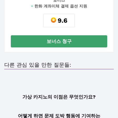
보너스
+
한화 계좌이체 결제 옵션 지원
9.6
보너스 청구
다른 관심 있을 만한 질문들:
가상 카지노의 이점은 무엇인가요?
어떻게 하면 문제 도박 행동에 기여하는