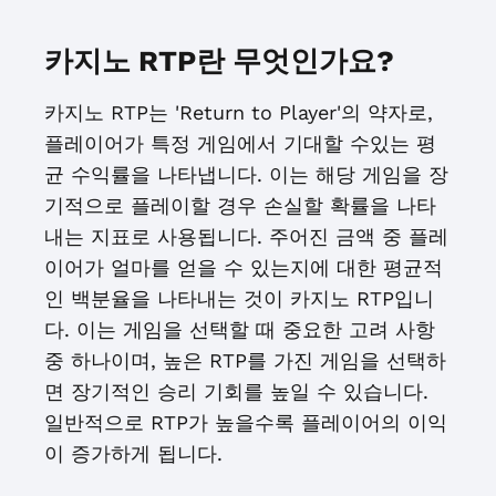
카지노 RTP란 무엇인가요?
카지노 RTP는 'Return to Player'의 약자로,
플레이어가 특정 게임에서 기대할 수있는 평
균 수익률을 나타냅니다. 이는 해당 게임을 장
기적으로 플레이할 경우 손실할 확률을 나타
내는 지표로 사용됩니다. 주어진 금액 중 플레
이어가 얼마를 얻을 수 있는지에 대한 평균적
인 백분율을 나타내는 것이 카지노 RTP입니
다. 이는 게임을 선택할 때 중요한 고려 사항
중 하나이며, 높은 RTP를 가진 게임을 선택하
면 장기적인 승리 기회를 높일 수 있습니다.
일반적으로 RTP가 높을수록 플레이어의 이익
이 증가하게 됩니다.