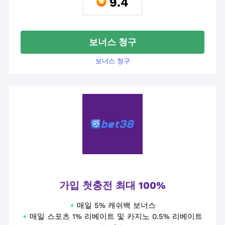
9.4
보너스 청구
보너스 청구
가입 첫충전 최대 100%
+
매일 5% 캐쉬백 보너스
+
매일 스포츠 1% 리베이트 및 카지노 0.5% 리베이트