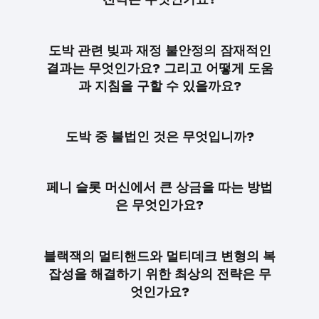
도박 관련 빚과 재정 불안정의 잠재적인
결과는 무엇인가요? 그리고 어떻게 도움
과 지침을 구할 수 있을까요?
도박 중 불법인 것은 무엇입니까?
페니 슬롯 머신에서 큰 상금을 따는 방법
은 무엇인가요?
블랙잭의 멀티핸드와 멀티데크 변형의 복
잡성을 해결하기 위한 최상의 전략은 무
엇인가요?