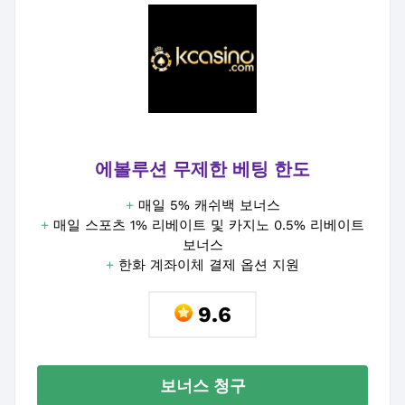
에볼루션 무제한 베팅 한도
+
매일 5% 캐쉬백 보너스
+
매일 스포츠 1% 리베이트 및 카지노 0.5% 리베이트
보너스
+
한화 계좌이체 결제 옵션 지원
9.6
보너스 청구