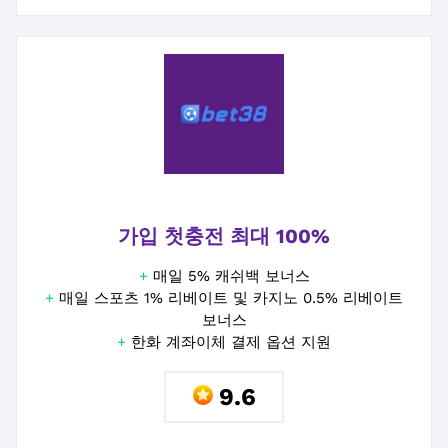
가입 첫충전 최대 100%
+
매일 5% 캐쉬백 보너스
+
매일 스포츠 1% 리베이트 및 카지노 0.5% 리베이트
보너스
+
한화 계좌이체 결제 옵션 지원
9.6