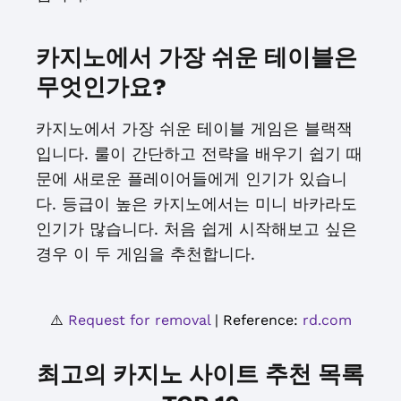
카지노에서 가장 쉬운 테이블은
무엇인가요?
카지노에서 가장 쉬운 테이블 게임은 블랙잭
입니다. 룰이 간단하고 전략을 배우기 쉽기 때
문에 새로운 플레이어들에게 인기가 있습니
다. 등급이 높은 카지노에서는 미니 바카라도
인기가 많습니다. 처음 쉽게 시작해보고 싶은
경우 이 두 게임을 추천합니다.
⚠️
Request for removal
| Reference:
rd.com
최고의 카지노 사이트 추천 목록