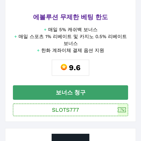
에볼루션 무제한 베팅 한도
+
매일 5% 캐쉬백 보너스
+
매일 스포츠 1% 리베이트 및 카지노 0.5% 리베이트
보너스
+
한화 계좌이체 결제 옵션 지원
9.6
보너스 청구