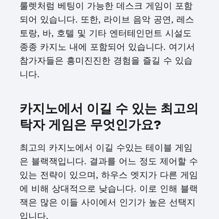
룰렛처럼 베팅이 가능한 데스크 게임이 포함
되어 있습니다. 또한, 라이브 음악 공연, 레스
토랑, 바, 호텔 및 기타 엔터테인먼트 시설도
종종 카지노 내에 포함되어 있습니다. 여기서
참가자들은 흥미진진한 경험을 즐길 수 있습
니다.
카지노에서 이길 수 있는 최고의
탁자 게임은 무엇인가요?
최고의 카지노에서 이길 수있는 테이블 게임
은 블랙잭입니다. 결과를 어느 정도 제어할 수
있는 전략이 있으며, 하우스 엣지가 다른 게임
에 비해 상대적으로 낮습니다. 이로 인해 블랙
잭은 많은 이들 사이에서 인기가 높은 선택지
입니다.