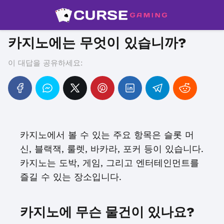
카지노에는 무엇이 있습니까?
이 대답을 공유하세요:
카지노에서 볼 수 있는 주요 항목은 슬롯 머
신, 블랙잭, 룰렛, 바카라, 포커 등이 있습니다.
카지노는 도박, 게임, 그리고 엔터테인먼트를
즐길 수 있는 장소입니다.
카지노에 무슨 물건이 있나요?