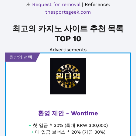
⚠️
Request for removal
| Reference:
thesportsgeek.com
최고의 카지노 사이트 추천 목록
TOP 10
Advertisements
최상의 선택
환영 제안 - Wontime
+
첫 입금 * 30% (최대 KRW 300,000)
+
매 입금 보너스 * 20% (가끔 30%)