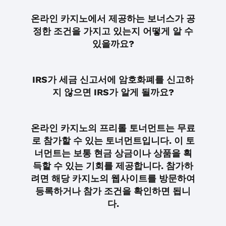
온라인 카지노에서 제공하는 보너스가 공
정한 조건을 가지고 있는지 어떻게 알 수
있을까요?
IRS가 세금 신고서에 암호화폐를 신고하
지 않으면 IRS가 알게 될까요?
온라인 카지노의 프리롤 토너먼트는 무료
로 참가할 수 있는 토너먼트입니다. 이 토
너먼트는 보통 현금 상금이나 상품을 획
득할 수 있는 기회를 제공합니다. 참가하
려면 해당 카지노의 웹사이트를 방문하여
등록하거나 참가 조건을 확인하면 됩니
다.