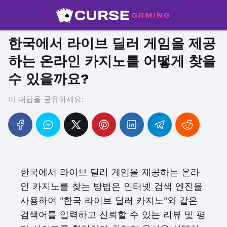
한국에서 라이브 딜러 게임을 제공
하는 온라인 카지노를 어떻게 찾을
수 있을까요?
이 대답을 공유하세요:
한국에서 라이브 딜러 게임을 제공하는 온라
인 카지노를 찾는 방법은 인터넷 검색 엔진을
사용하여 "한국 라이브 딜러 카지노"와 같은
검색어를 입력하고 신뢰할 수 있는 리뷰 및 평