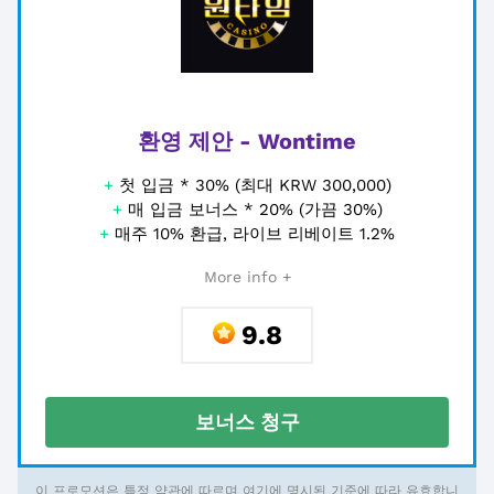
환영 제안 - Wontime
+
첫 입금 * 30% (최대 KRW 300,000)
+
매 입금 보너스 * 20% (가끔 30%)
+
매주 10% 환급, 라이브 리베이트 1.2%
More info +
9.8
보너스 청구
이 프로모션은 특정 약관에 따르며 여기에 명시된 기준에 따라 유효합니