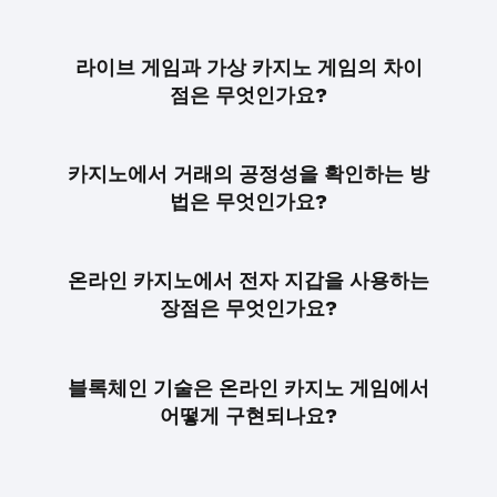
라이브 게임과 가상 카지노 게임의 차이
점은 무엇인가요?
카지노에서 거래의 공정성을 확인하는 방
법은 무엇인가요?
온라인 카지노에서 전자 지갑을 사용하는
장점은 무엇인가요?
블록체인 기술은 온라인 카지노 게임에서
어떻게 구현되나요?