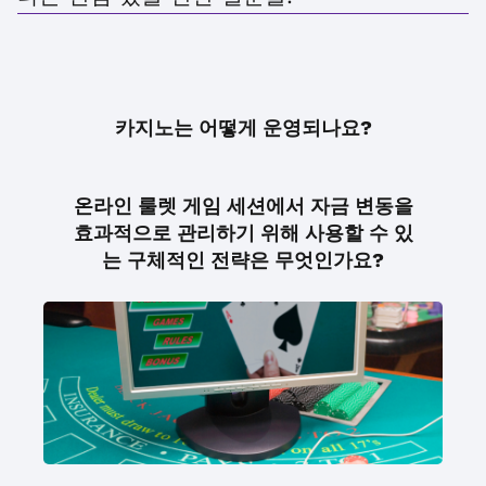
카지노는 어떻게 운영되나요?
온라인 룰렛 게임 세션에서 자금 변동을
효과적으로 관리하기 위해 사용할 수 있
는 구체적인 전략은 무엇인가요?