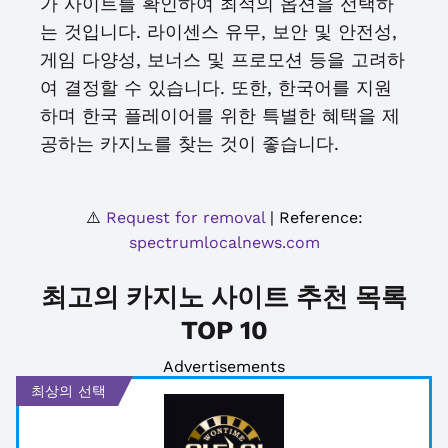
가 사이트를 확인하여 최적의 옵션을 선택하
는 것입니다. 라이센스 유무, 보안 및 안전성,
게임 다양성, 보너스 및 프로모션 등을 고려하
여 결정할 수 있습니다. 또한, 한국어를 지원
하며 한국 플레이어를 위한 특별한 혜택을 제
공하는 카지노를 찾는 것이 좋습니다.
⚠️
Request for removal
| Reference:
spectrumlocalnews.com
최고의 카지노 사이트 추천 목록
TOP 10
Advertisements
최상의 선택