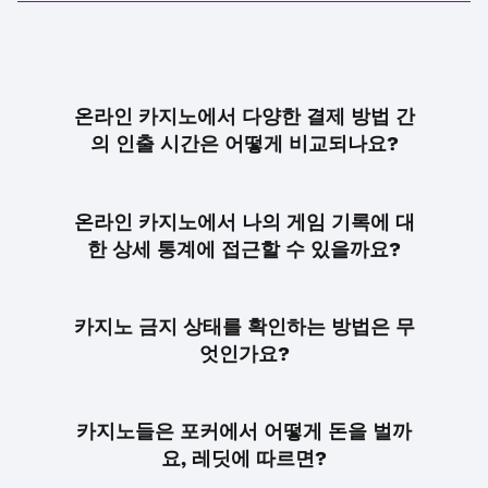
온라인 카지노에서 다양한 결제 방법 간
의 인출 시간은 어떻게 비교되나요?
온라인 카지노에서 나의 게임 기록에 대
한 상세 통계에 접근할 수 있을까요?
카지노 금지 상태를 확인하는 방법은 무
엇인가요?
카지노들은 포커에서 어떻게 돈을 벌까
요, 레딧에 따르면?