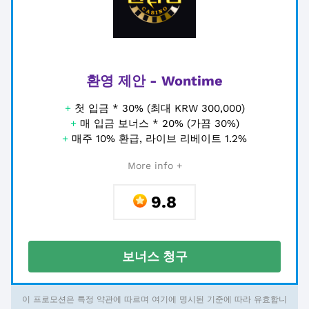
환영 제안 - Wontime
+
첫 입금 * 30% (최대 KRW 300,000)
+
매 입금 보너스 * 20% (가끔 30%)
+
매주 10% 환급, 라이브 리베이트 1.2%
More info +
9.8
보너스 청구
이 프로모션은 특정 약관에 따르며 여기에 명시된 기준에 따라 유효합니