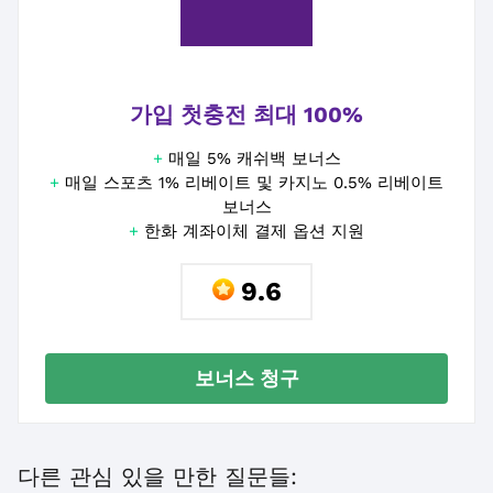
가입 첫충전 최대 100%
+
매일 5% 캐쉬백 보너스
+
매일 스포츠 1% 리베이트 및 카지노 0.5% 리베이트
보너스
+
한화 계좌이체 결제 옵션 지원
9.6
보너스 청구
다른 관심 있을 만한 질문들: