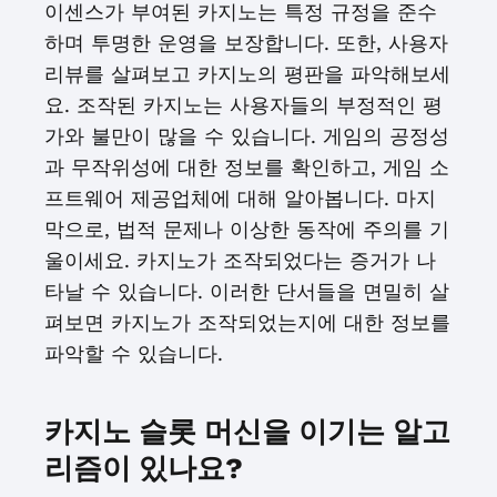
이센스가 부여된 카지노는 특정 규정을 준수
하며 투명한 운영을 보장합니다. 또한, 사용자
리뷰를 살펴보고 카지노의 평판을 파악해보세
요. 조작된 카지노는 사용자들의 부정적인 평
가와 불만이 많을 수 있습니다. 게임의 공정성
과 무작위성에 대한 정보를 확인하고, 게임 소
프트웨어 제공업체에 대해 알아봅니다. 마지
막으로, 법적 문제나 이상한 동작에 주의를 기
울이세요. 카지노가 조작되었다는 증거가 나
타날 수 있습니다. 이러한 단서들을 면밀히 살
펴보면 카지노가 조작되었는지에 대한 정보를
파악할 수 있습니다.
카지노 슬롯 머신을 이기는 알고
리즘이 있나요?