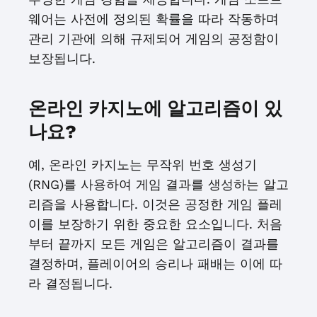
웨어는 사전에 정의된 확률을 따라 작동하며
관리 기관에 의해 규제되어 게임의 공정함이
보장됩니다.
온라인 카지노에 알고리즘이 있
나요?
예, 온라인 카지노는 무작위 번호 생성기
(RNG)를 사용하여 게임 결과를 생성하는 알고
리즘을 사용합니다. 이것은 공정한 게임 플레
이를 보장하기 위한 중요한 요소입니다. 처음
부터 끝까지 모든 게임은 알고리즘이 결과를
결정하며, 플레이어의 승리나 패배는 이에 따
라 결정됩니다.