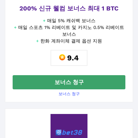
200% 신규 웰컴 보너스 최대 1 BTC
+
매일 5% 캐쉬백 보너스
+
매일 스포츠 1% 리베이트 및 카지노 0.5% 리베이트
보너스
+
한화 계좌이체 결제 옵션 지원
9.4
보너스 청구
보너스 청구