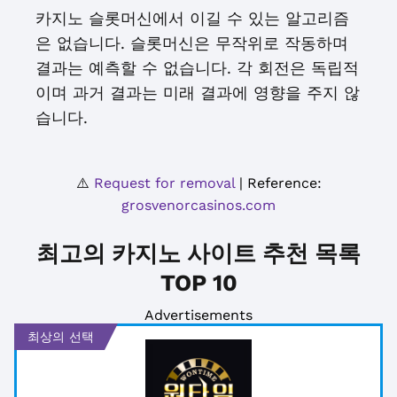
카지노 슬롯머신에서 이길 수 있는 알고리즘
은 없습니다. 슬롯머신은 무작위로 작동하며
결과는 예측할 수 없습니다. 각 회전은 독립적
이며 과거 결과는 미래 결과에 영향을 주지 않
습니다.
⚠️
Request for removal
| Reference:
grosvenorcasinos.com
최고의 카지노 사이트 추천 목록
TOP 10
Advertisements
최상의 선택