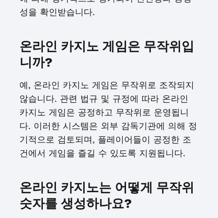
성을 확인받습니다.
온라인 카지노 게임은 무작위입
니까?
예, 온라인 카지노 게임은 무작위로 조작되지
않습니다. 관련 법규 및 규정에 따라 온라인
카지노 게임은 공정하고 무작위로 운영됩니
다. 이러한 시스템은 외부 감독기관에 의해 정
기적으로 검토되며, 플레이어들이 공정한 조
건에서 게임을 즐길 수 있도록 지원됩니다.
온라인 카지노는 어떻게 무작위
숫자를 생성하나요?