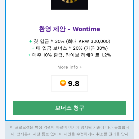
환영 제안 - Wontime
+
첫 입금 * 30% (최대 KRW 300,000)
+
매 입금 보너스 * 20% (가끔 30%)
+
매주 10% 환급, 라이브 리베이트 1.2%
More info +
9.8
보너스 청구
이 프로모션은 특정 약관에 따르며 여기에 명시된 기준에 따라 유효합니
다. 언제든지 사전 통보 없이 이 제안을 수정하거나 취소할 권리를 당사