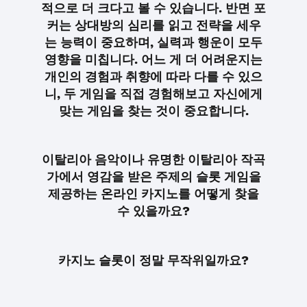
적으로 더 크다고 볼 수 있습니다. 반면 포
커는 상대방의 심리를 읽고 전략을 세우
는 능력이 중요하며, 실력과 행운이 모두
영향을 미칩니다. 어느 게 더 어려운지는
개인의 경험과 취향에 따라 다를 수 있으
니, 두 게임을 직접 경험해보고 자신에게
맞는 게임을 찾는 것이 중요합니다.
이탈리아 음악이나 유명한 이탈리아 작곡
가에서 영감을 받은 주제의 슬롯 게임을
제공하는 온라인 카지노를 어떻게 찾을
수 있을까요?
카지노 슬롯이 정말 무작위일까요?